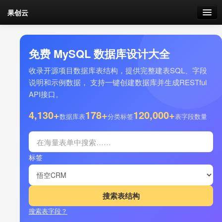
果创云
数据表单
免费 MySQL 数据库设计大全
API接口
收录开源项目数据库表结构，提供完整建表SQL、字段
说明和示例数据， 支持一键创建数据库并生成RESTful
云存储
API接口。
流量
4,130+
178+
120,000+
剩余接口流量
数据库表
分类标签
表字段数量
我的
标签
套餐
加流量
搜索表字段？