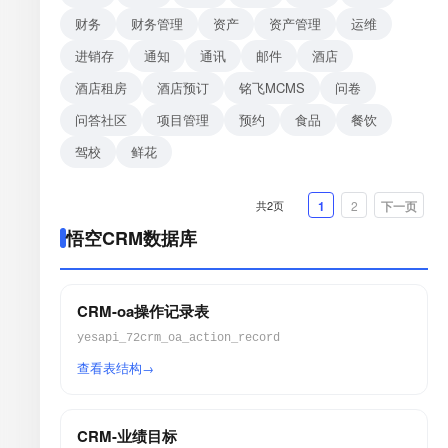
财务
财务管理
资产
资产管理
运维
进销存
通知
通讯
邮件
酒店
酒店租房
酒店预订
铭飞MCMS
问卷
问答社区
项目管理
预约
食品
餐饮
驾校
鲜花
共2页
1
2
下一页
悟空CRM数据库
CRM-oa操作记录表
yesapi_72crm_oa_action_record
查看表结构
CRM-业绩目标