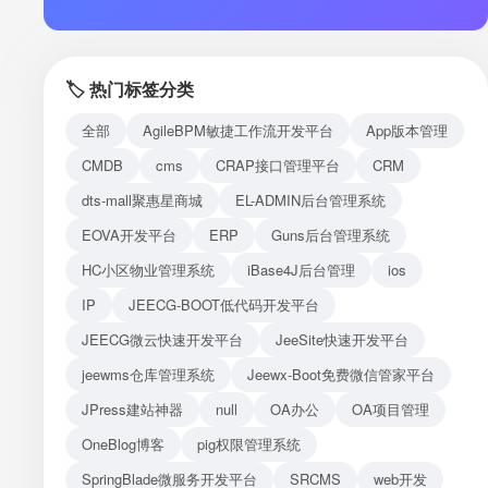
注册
登录
🏷️ 热门标签分类
接口测试
全部
AgileBPM敏捷工作流开发平台
App版本管理
CMDB
cms
CRAP接口管理平台
CRM
dts-mall聚惠星商城
EL-ADMIN后台管理系统
EOVA开发平台
ERP
Guns后台管理系统
HC小区物业管理系统
iBase4J后台管理
ios
IP
JEECG-BOOT低代码开发平台
JEECG微云快速开发平台
JeeSite快速开发平台
jeewms仓库管理系统
Jeewx-Boot免费微信管家平台
JPress建站神器
null
OA办公
OA项目管理
OneBlog博客
pig权限管理系统
SpringBlade微服务开发平台
SRCMS
web开发