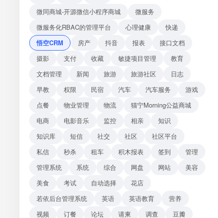
微同商城-开源微信小程序商城
微服务
微服务化RBAC的管理平台
心理健康
快递
悟空CRM
房产
抖音
报表
接口文档
摄影
支付
收藏
敏捷项目管理
教育
文档管理
新闻
旅游
旅游社区
日志
早教
权限
民宿
汽车
汽车服务
游戏
点餐
物业管理
物流
猫宁Morning公益商城
电商
电影音乐
监控
相亲
知识
知识库
短信
社交
社区
社区平台
私信
秒杀
租车
积木报表
签到
管理
管理系统
系统
综合
网盘
网站
美容
美食
考试
自动选择
花店
若依后台管理系统
英语
英语教育
营养
视频
订餐
论坛
请柬
调查
豆瓣