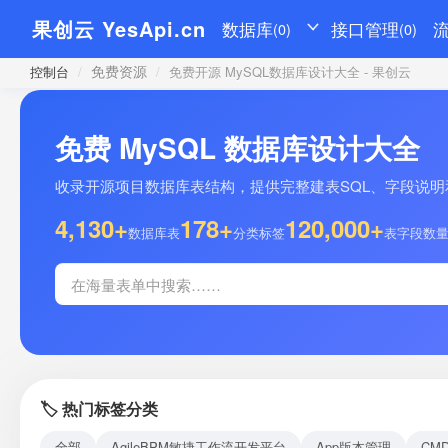
果创云 YesApi.cn
数据库
接口管理
(0)
(0)
免费资源
控制台
/
/
免费开源 MySQL数据库设计大全 - 果创云
免费 MySQL 数据库设计大全
收录开源项目数据库表结构，提供完整建表SQL、字段说明和示
4,130+
178+
120,000+
数据库表
分类标签
表字段数
🏷️ 热门标签分类
全部
AgileBPM敏捷工作流开发平台
App版本管理
CM