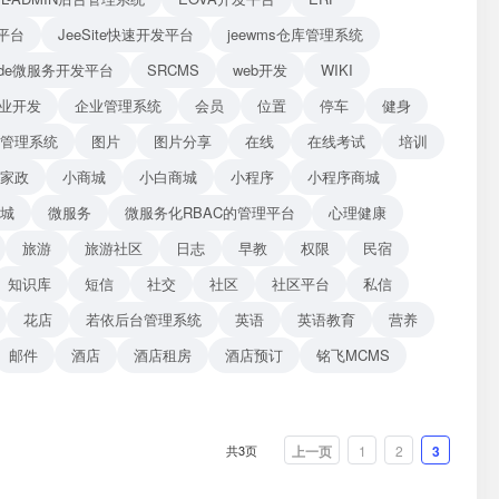
平台
JeeSite快速开发平台
jeewms仓库管理系统
Blade微服务开发平台
SRCMS
web开发
WIKI
业开发
企业管理系统
会员
位置
停车
健身
管理系统
图片
图片分享
在线
在线考试
培训
家政
小商城
小白商城
小程序
小程序商城
商城
微服务
微服务化RBAC的管理平台
心理健康
旅游
旅游社区
日志
早教
权限
民宿
知识库
短信
社交
社区
社区平台
私信
花店
若依后台管理系统
英语
英语教育
营养
邮件
酒店
酒店租房
酒店预订
铭飞MCMS
共3页
上一页
1
2
3