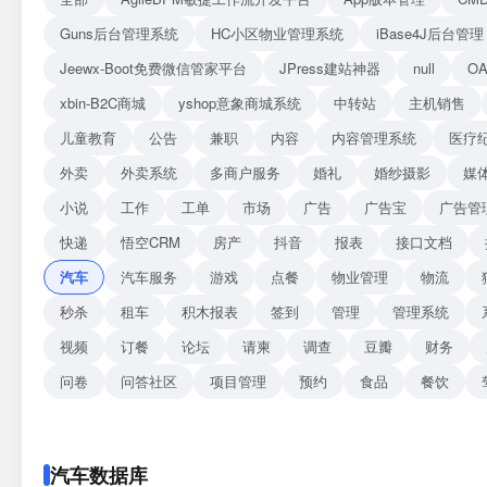
Guns后台管理系统
HC小区物业管理系统
iBase4J后台管理
Jeewx-Boot免费微信管家平台
JPress建站神器
null
O
xbin-B2C商城
yshop意象商城系统
中转站
主机销售
儿童教育
公告
兼职
内容
内容管理系统
医疗
外卖
外卖系统
多商户服务
婚礼
婚纱摄影
媒
小说
工作
工单
市场
广告
广告宝
广告管
快递
悟空CRM
房产
抖音
报表
接口文档
汽车
汽车服务
游戏
点餐
物业管理
物流
秒杀
租车
积木报表
签到
管理
管理系统
视频
订餐
论坛
请柬
调查
豆瓣
财务
问卷
问答社区
项目管理
预约
食品
餐饮
汽车数据库