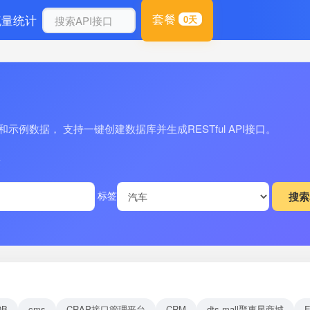
套餐
流量统计
0天
例数据， 支持一键创建数据库并生成RESTful API接口。
量
标签
DB
cms
CRAP接口管理平台
CRM
dts-mall聚惠星商城