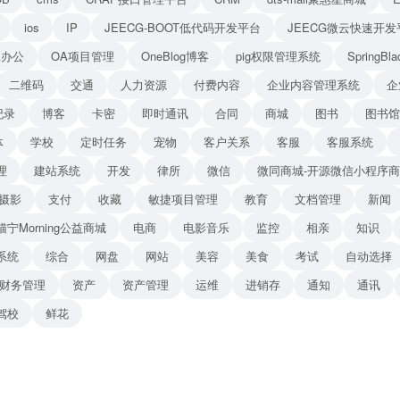
ios
IP
JEECG-BOOT低代码开发平台
JEECG微云快速开发
A办公
OA项目管理
OneBlog博客
pig权限管理系统
Spring
二维码
交通
人力资源
付费内容
企业内容管理系统
企
纪录
博客
卡密
即时通讯
合同
商城
图书
图书馆
体
学校
定时任务
宠物
客户关系
客服
客服系统
理
建站系统
开发
律所
微信
微同商城-开源微信小程序
摄影
支付
收藏
敏捷项目管理
教育
文档管理
新闻
猫宁Morning公益商城
电商
电影音乐
监控
相亲
知识
系统
综合
网盘
网站
美容
美食
考试
自动选择
财务管理
资产
资产管理
运维
进销存
通知
通讯
驾校
鲜花