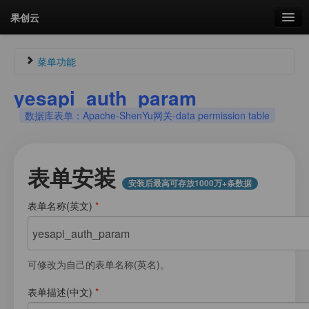
果创云
数据表单
菜单功能
API接口
yesapi_auth_param
Guest869191598
未认证
数据库表单：Apache-ShenYu网关-data permission table
云存储
未登录
流量
剩余接口流量
剩余接口流量：
0次
表单安装
统计更新于 19:02:01
安装后最高可存放1000万+条数据
我的
表单名称(英文)
*
菜单
套餐
加流量
可修改为自己的表单名称(英名)。
图片文件素材库
表单描述(中文)
*
会员管理
我的用户