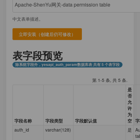
注册
我的数据库
数据存放
登录
中文表单描述。
应用计数器
接口测试
应用元数据
应用集合数据
表字段预览
业务日志
除系统字段外，yesapi_auth_param数据库表 共有 5 个表字段
第 1-5 条, 共 5 条.
是
否
允
许
为
字段名称
字段类型
字段默认值
空
字
auth_id
varchar(128)
是
Au
ta