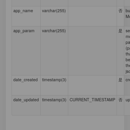
app_name
varchar(255)
否
bu
M
app_param
varchar(255)
是
se
m
pa
(p
th
be
th
js
date_created
timestamp(3)
是
cr
date_updated
timestamp(3)
CURRENT_TIMESTAMP
否
up