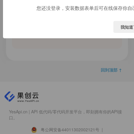
您还没登录，安装数据表单后可在线保存你自
我知道
图片文件
回到顶部 ↑
YesApi.cn | API 低代码/零代码开发平台，即刻拥有你的API接
口。
粤公网安备44011302002121号 |