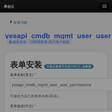
果创云
数据表单
菜单功能
API接口
yesapi_cmdb_mgmt_user_user
Guest958352561
未认证
数据库表单：CMDB管理-用户用户权限
云存储
未登录
流量
剩余接口流量
剩余接口流量：
0次
表单安装
统计更新于 17:44:00
安装后最高可存放1000万+条数据
我的
表单名称(英文)
*
菜单
套餐
加流量
可修改为自己的表单名称(英名)。
图片文件素材库
表单描述(中文)
*
会员管理
我的用户