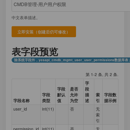
注册
我的数据库
数据存放
登录
中文表单描述。
应用计数器
接口测试
应用元数据
应用集合数据
表字段预览
业务日志
除系统字段外，yesapi_cmdb_mgmt_user_user_permissions数据库
第 1-2 条, 共 2 条.
字
字段
是否
段
字段
默认
允许
描
索
字段数
字段名称
类型
值
为空
述
引
据示例
user_id
int(11)
否
无
索
引
permission_id
int(11)
否
无