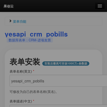
果创云
数据表单
菜单功能
API接口
yesapi_crm_pobills
Guest174174072
未认证
数据库表单：CRM-进项发票
云存储
未登录
流量
剩余接口流量
剩余接口流量：
0次
表单安装
统计更新于 03:30:19
安装后最高可存放1000万+条数据
我的
表单名称(英文)
*
菜单
套餐
加流量
可修改为自己的表单名称(英名)。
图片文件素材库
表单描述(中文)
*
会员管理
我的用户