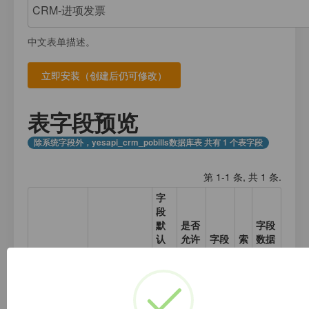
注册
我的数据库
数据存放
登录
中文表单描述。
应用计数器
接口测试
应用元数据
应用集合数据
表字段预览
业务日志
除系统字段外，yesapi_crm_pobills数据库表 共有 1 个表字段
第 1-1 条, 共 1 条.
字
段
默
是否
字段
认
允许
字段
索
数据
字段名称
字段类型
值
为空
描述
引
示例
pobills_num
varchar(255)
是
进项
无
发票
索
单号
引