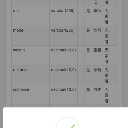
ID
引
unit
varchar(255)
是
单位
无
索
引
model
varchar(255)
是
型号
无
索
引
weight
decimal(10,0)
是
重量
无
索
引
unitprice
decimal(10,0)
是
单价
无
索
引
costprice
decimal(10,0)
是
成本
无
索
引
saleprice
decimal(10,0)
是
售价
无
索
引