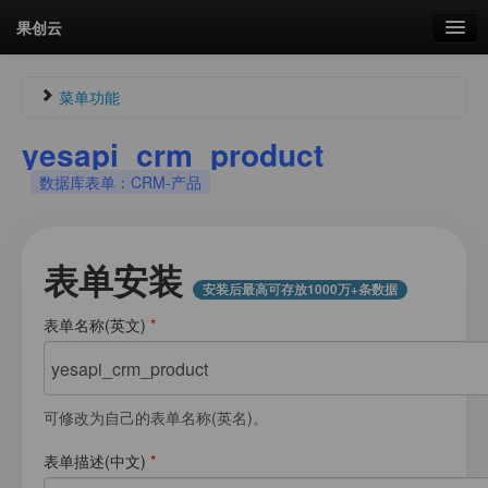
果创云
数据表单
菜单功能
API接口
yesapi_crm_product
Guest854855964
未认证
数据库表单：CRM-产品
云存储
未登录
流量
剩余接口流量
剩余接口流量：
0次
表单安装
统计更新于 22:24:49
安装后最高可存放1000万+条数据
我的
表单名称(英文)
*
菜单
套餐
加流量
可修改为自己的表单名称(英名)。
图片文件素材库
表单描述(中文)
*
会员管理
我的用户