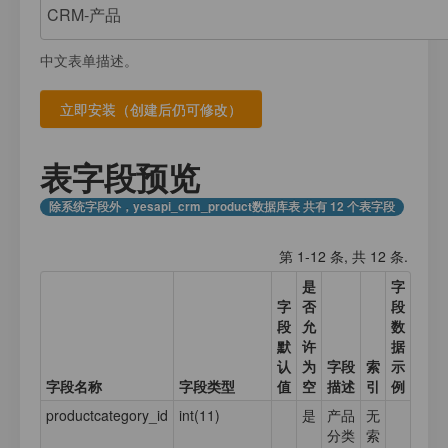
注册
我的数据库
数据存放
登录
中文表单描述。
应用计数器
接口测试
应用元数据
应用集合数据
表字段预览
业务日志
除系统字段外，yesapi_crm_product数据库表 共有 12 个表字段
第 1-12 条, 共 12 条.
是
字
字
否
段
段
允
数
默
许
据
认
为
字段
索
示
字段名称
字段类型
值
空
描述
引
例
productcategory_id
int(11)
是
产品
无
分类
索