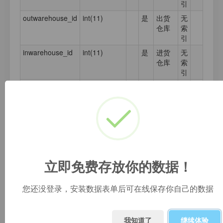
引
outwarehouse_id
int(11)
是
出货
无
仓库
索
引
inwarehouse_id
int(11)
是
进货
无
仓库
索
引
checkuser
varchar(255)
是
验货
无
人
索
引
status
varchar(255)
是
状态
无
索
引
summary
varchar(255)
是
摘要
无
立即免费存放你的数据！
索
引
您还没登录，安装数据表单后可在线保存你自己的数据
deleted
tinyint(255)
是
删
无
除：0
索
未删
引
除，1
我知道了
继续体验