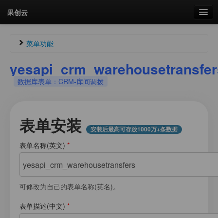
果创云
数据表单
菜单功能
API接口
yesapi_crm_warehousetransfer
Guest224878086
未认证
数据库表单：CRM-库间调拨
云存储
未登录
流量
剩余接口流量
剩余接口流量：
0次
表单安装
统计更新于 04:54:50
安装后最高可存放1000万+条数据
我的
表单名称(英文)
*
菜单
套餐
加流量
可修改为自己的表单名称(英名)。
图片文件素材库
表单描述(中文)
*
会员管理
我的用户