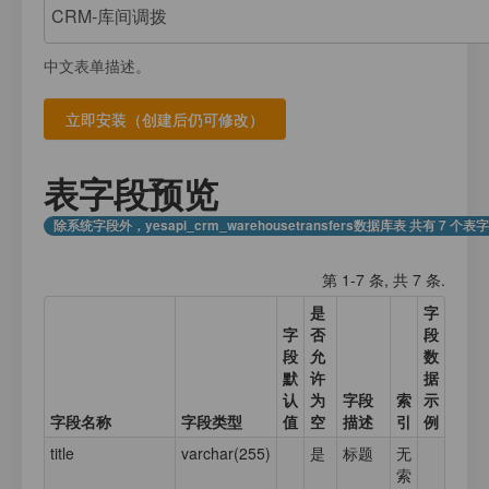
注册
我的数据库
数据存放
登录
中文表单描述。
应用计数器
接口测试
应用元数据
应用集合数据
表字段预览
业务日志
除系统字段外，yesapi_crm_warehousetransfers数据库表 共有 7 个表
第 1-7 条, 共 7 条.
是
字
字
否
段
段
允
数
默
许
据
认
为
字段
索
示
字段名称
字段类型
值
空
描述
引
例
title
varchar(255)
是
标题
无
索