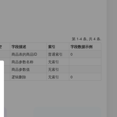
第 1-4 条, 共 4 条.
空
字段描述
索引
字段数据示例
商品表的商品ID
普通索引
0
商品参数名称
无索引
商品参数值
无索引
逻辑删除
无索引
0