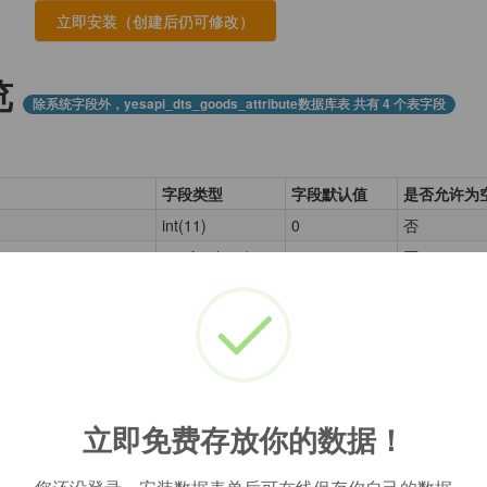
览
除系统字段外，yesapi_dts_goods_attribute数据库表 共有 4 个表字段
字段类型
字段默认值
是否允许为
int(11)
0
否
varchar(255)
否
ribute_value
varchar(255)
否
tinyint(1)
0
是
库
立即免费存放你的数据！