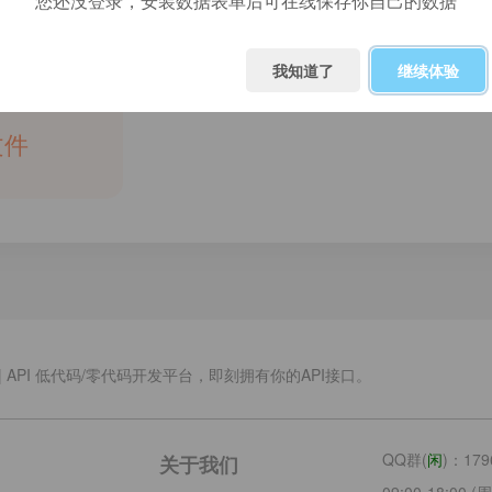
您还没登录，安装数据表单后可在线保存你自己的数据
新表单
新手表单模板
我知道了
继续体验
文件
.cn | API 低代码/零代码开发平台，即刻拥有你的API接口。
QQ群(
闲
)：179
关于我们