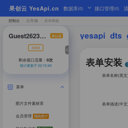
果创云 YesApi.cn
数据库
接口管理
(0)
(0)
云存储
控制台
/
/
表单模板
yesapi_dts_
Guest262370155
未认证
未登录
表单安装
剩余接口流量：
0次
统计更新于 02:10:40
表单名称(英文
菜单
图片文件素材库
表单描述(中文
会员管理
我的用户