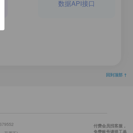
数据API接口
回到顶部 ↑
679552
付费会员找客服，
免费账号请提工单