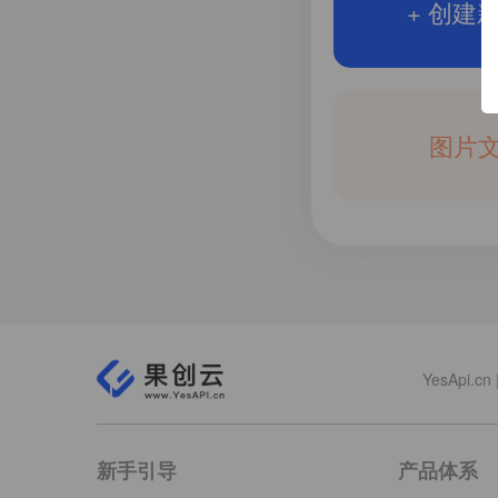
+ 创建
图片
YesApi
新手引导
产品体系