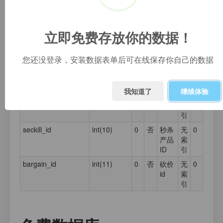
购买
is_del
tinyint(1)
0
否
是否
无
0
删除
索
立即免费存放你的数据！
引
is_new
tinyint(1)
0
否
是否
无
0
您还没登录，安装数据表单后可在线保存你自己的数据
为立
索
即购
引
买
我知道了
继续体验
combination_id
int(11)
0
是
拼团
无
0
id
索
引
seckill_id
int(10)
0
否
秒杀
无
0
产品
索
ID
引
bargain_id
int(11)
0
否
砍价
无
0
id
索
引