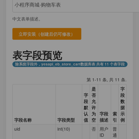
注册
我的数据库
数据存放
登录
中文表单描述。
应用计数器
接口测试
应用元数据
应用集合数据
表字段预览
业务日志
除系统字段外，yesapi_eb_store_cart数据库表 共有 11 个表字段
第 1-11 条, 共 11 条.
是
字
字
否
段
段
允
数
默
许
据
认
为
字段
索
示
字段名称
字段类型
值
空
描述
引
例
uid
int(10)
否
用户
普
ID
通