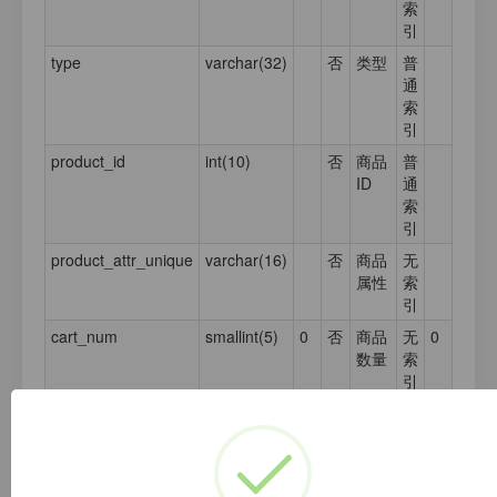
索
引
type
varchar(32)
否
类型
普
通
索
引
product_id
int(10)
否
商品
普
ID
通
索
引
product_attr_unique
varchar(16)
否
商品
无
属性
索
引
cart_num
smallint(5)
0
否
商品
无
0
数量
索
引
is_pay
tinyint(1)
0
否
0 =
无
0
未购
索
买 1
引
= 已