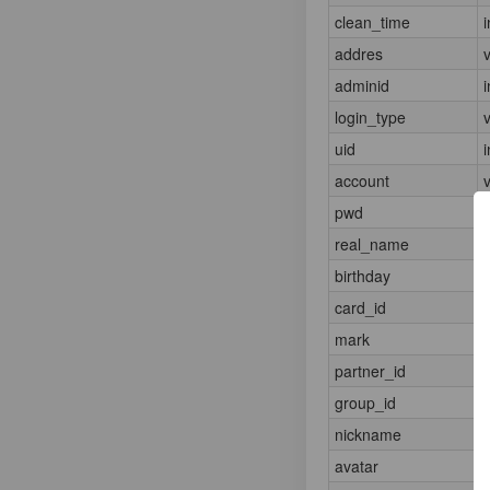
clean_time
i
addres
adminid
i
login_type
uid
i
account
pwd
real_name
birthday
i
card_id
mark
partner_id
i
group_id
i
nickname
avatar