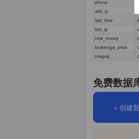
phone
add_ip
last_time
i
last_ip
now_money
brokerage_price
integral
免费数据
+ 创建