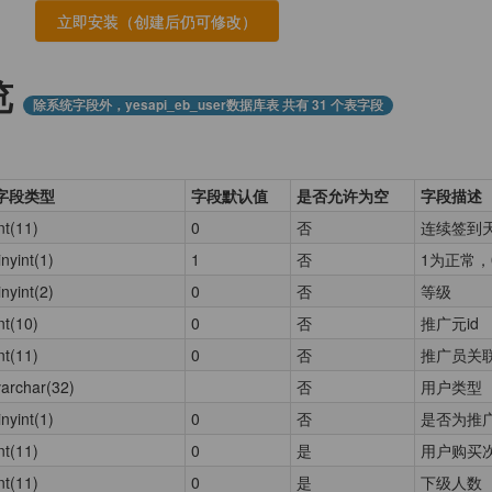
览
除系统字段外，yesapi_eb_user数据库表 共有 31 个表字段
字段类型
字段默认值
是否允许为空
字段描述
nt(11)
0
否
连续签到
inyint(1)
1
否
1为正常，
inyint(2)
0
否
等级
nt(10)
0
否
推广元id
nt(11)
0
否
推广员关
varchar(32)
否
用户类型
inyint(1)
0
否
是否为推
nt(11)
0
是
用户购买
nt(11)
0
是
下级人数