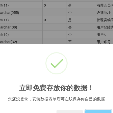
nt(11)
0
是
清理会员
varchar(255)
否
详细地址
nt(11)
0
是
管理员编
varchar(36)
否
用户登陆类型，
nt(10)
否
用户id
varchar(32)
否
用户账号
varchar(32)
否
用户密码
varchar(25)
否
真实姓名
nt(11)
0
否
生日
varchar(20)
否
身份证号
varchar(255)
否
用户备注
立即免费存放你的数据！
nt(11)
0
否
合伙人id
nt(11)
0
否
用户分组i
您还没登录，安装数据表单后可在线保存你自己的数据
varchar(16)
否
用户昵称
varchar(256)
否
用户头像