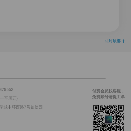
回到顶部 ↑
679552
付费会员找客服，
免费账号请提工单
 (周一至周五)
学城中环西路7号创信园