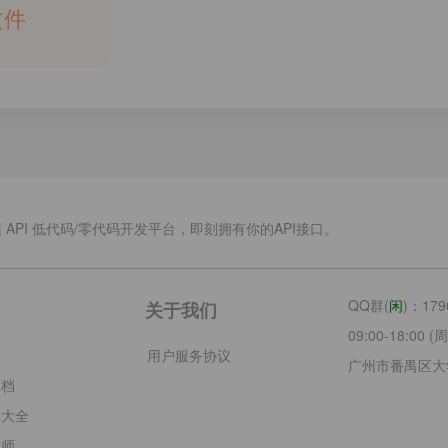
文件
.cn | API 低代码/零代码开发平台，即刻拥有你的API接口。
QQ群(
闲
)：179
关于我们
09:00-18:00
云
用户服务协议
广州市番禺区大
文档
库大全
大师