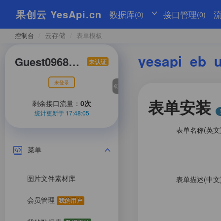
果创云 YesApi.cn
数据库
接口管理
(0)
(0)
云存储
控制台
/
/
表单模板
yesapi_eb_
Guest096829018
未认证
未登录
表单安装
剩余接口流量：
0次
统计更新于 17:48:05
表单名称(英文
菜单
图片文件素材库
表单描述(中文
会员管理
我的用户