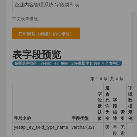
注册
我的数据库
数据存放
登录
中文表单描述。
应用计数器
接口测试
应用元数据
应用集合数据
表字段预览
业务日志
除系统字段外，yesapi_ey_field_type数据库表 共有 4 个表字段
第 1-4 条, 共 4 条.
是
字
字
否
段
段
允
字
数
默
许
段
据
认
为
描
索
示
字段名称
字段类型
值
空
述
引
例
yesapi_ey_field_type_name
varchar(32)
否
字
无
段
索