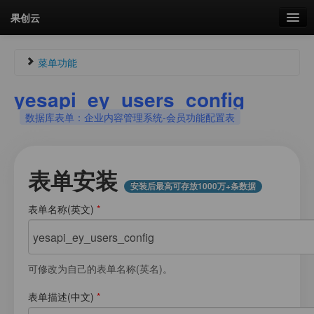
果创云
数据表单
菜单功能
API接口
yesapi_ey_users_config
Guest704095454
未认证
数据库表单：企业内容管理系统-会员功能配置表
云存储
未登录
流量
剩余接口流量
剩余接口流量：
0次
表单安装
统计更新于 18:13:32
安装后最高可存放1000万+条数据
我的
表单名称(英文)
*
菜单
套餐
加流量
可修改为自己的表单名称(英名)。
图片文件素材库
表单描述(中文)
*
会员管理
我的用户