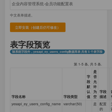
注册
我的数据库
数据存放
登录
中文表单描述。
应用计数器
接口测试
应用元数据
应用集合数据
表字段预览
业务日志
除系统字段外，yesapi_ey_users_config数据库表 共有 5 个表字段
第 1-5 条, 共 5 条.
是
字
否
段
允
默
许
认
为
字段
字段名称
字段类型
值
空
描述
yesapi_ey_users_config_name
varchar(50)
是
配置
的