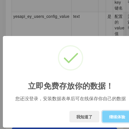
key
键名
yesapi_ey_users_config_value
text
是
配置
的
value
值
yesapi_ey_users_config_desc
varchar(100)
是
键名
说明
inc_type
varchar(64)
是
配置
分组
lang
varchar(50)
cn
是
语言
立即免费存放你的数据！
标识
您还没登录，安装数据表单后可在线保存你自己的数据
免费数据库
我知道了
继续体验