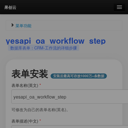
果创云
数据表单
菜单功能
API接口
yesapi_oa_workflow_step
Guest685335805
未认证
数据库表单：CRM-工作流的详细步骤
云存储
未登录
流量
剩余接口流量
剩余接口流量：
0次
表单安装
统计更新于 17:42:16
安装后最高可存放1000万+条数据
我的
表单名称(英文)
*
菜单
套餐
加流量
可修改为自己的表单名称(英名)。
图片文件素材库
表单描述(中文)
*
会员管理
我的用户