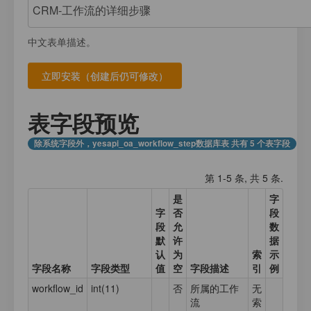
注册
我的数据库
数据存放
登录
中文表单描述。
应用计数器
接口测试
应用元数据
应用集合数据
表字段预览
业务日志
除系统字段外，yesapi_oa_workflow_step数据库表 共有 5 个表字段
第 1-5 条, 共 5 条.
是
字
字
否
段
段
允
数
默
许
据
认
为
索
示
字段名称
字段类型
值
空
字段描述
引
例
workflow_id
int(11)
否
所属的工作
无
流
索