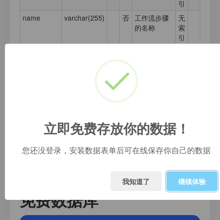
引
name
varchar(255)
否
工作流步骤
无
的名称
索
引
description
text
否
工作流步骤
无
的描述
索
引
step_level
tinyint(4)
0
否
该工作流步
无
0
骤所处的第
索
几步,如果为
引
99代表已经
立即免费存放你的数据！
审核完成
code
varchar(20)
否
主要用于权
无
限辅助调用
索
您还没登录，安装数据表单后可在线保存你自己的数据
引
我知道了
继续体验
免费数据库