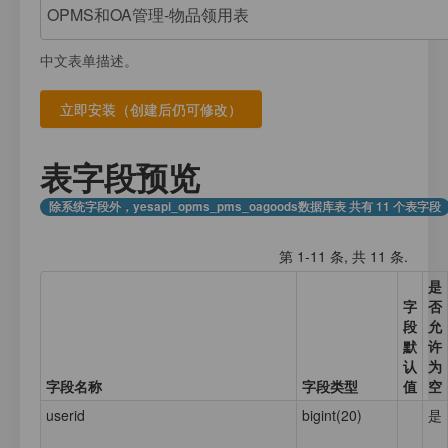
注册
我的数据库
数据存放
登录
中文表单描述。
应用计数器
接口测试
应用元数据
应用集合数据
表字段预览
业务日志
除系统字段外，yesapi_opms_pms_oagoods数据库表 共有 11 个表字段
第 1-11 条, 共 11 条.
是
字
否
段
允
默
许
认
为
字段名称
字段类型
值
空
userid
bigint(20)
是