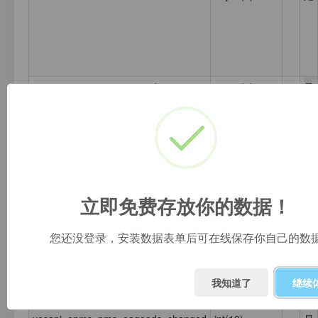
yesapi_opms_pms_oagoods_status
tinyint(1)
1
是
立即免费存放你的数据！
approverids
varchar(200)
是
您还没登录，安装数据表单后可在线保存你自己的数
created
int(10)
是
我知道了
继续