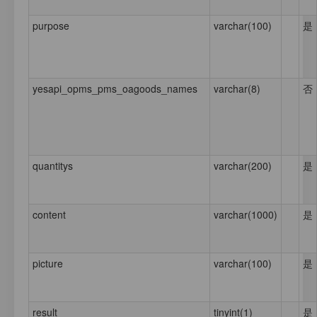
purpose
varchar(100)
是
yesapi_opms_pms_oagoods_names
varchar(8)
否
quantitys
varchar(200)
是
content
varchar(1000)
是
picture
varchar(100)
是
result
tinyint(1)
是