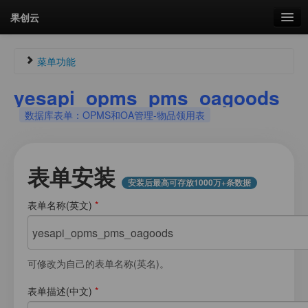
果创云
数据表单
菜单功能
API接口
yesapi_opms_pms_oagoods
Guest730072965
未认证
数据库表单：OPMS和OA管理-物品领用表
云存储
未登录
流量
剩余接口流量
剩余接口流量：
0次
表单安装
统计更新于 15:10:10
安装后最高可存放1000万+条数据
我的
表单名称(英文)
*
菜单
套餐
加流量
可修改为自己的表单名称(英名)。
图片文件素材库
表单描述(中文)
*
会员管理
我的用户