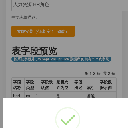
注册
我的数据库
数据存放
登录
中文表单描述。
应用计数器
接口测试
应用元数据
应用集合数据
表字段预览
业务日志
除系统字段外，yesapi_vhr_hr_role数据库表 共有 2 个表字段
第 1-2 条, 共 2 条.
字段
字段
字段默
是否允
字段
字段数
名称
类型
认值
许为空
描述
索引
据示例
hrid
int(11)
是
普通
索引
rid
int(11)
是
普通
索引