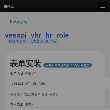
果创云
数据表单
菜单功能
API接口
yesapi_vhr_hr_role
Guest174714947
未认证
数据库表单：人力资源-HR角色
云存储
未登录
流量
剩余接口流量
剩余接口流量：
0次
表单安装
统计更新于 03:31:18
安装后最高可存放1000万+条数据
我的
表单名称(英文)
*
菜单
套餐
加流量
可修改为自己的表单名称(英名)。
图片文件素材库
表单描述(中文)
*
会员管理
我的用户