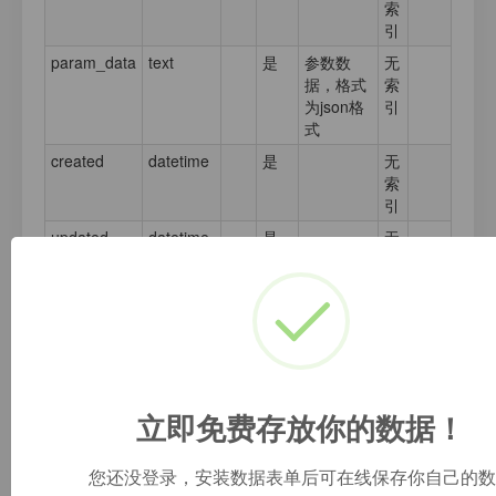
索
引
param_data
text
是
参数数
无
据，格式
索
为json格
引
式
created
datetime
是
无
索
引
updated
datetime
是
无
索
引
免费数据库
立即免费存放你的数据！
+ 创建新表单
您还没登录，安装数据表单后可在线保存你自己的数