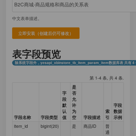
注册
我的数据库
数据存放
登录
中文表单描述。
应用计数器
接口测试
应用元数据
应用集合数据
表字段预览
业务日志
除系统字段外，yesapi_xbinstore_tb_item_param_item数据库表 共有 
第 1-4 条, 共 4 条.
是
字
否
段
允
默
许
字段
认
为
索
数据
字段名称
字段类型
值
空
字段描述
引
示例
item_id
bigint(20)
是
商品ID
普
通