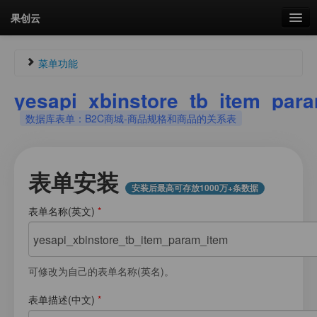
果创云
数据表单
菜单功能
API接口
yesapi_xbinstore_tb_item_par
Guest093875464
未认证
数据库表单：B2C商城-商品规格和商品的关系表
云存储
未登录
流量
剩余接口流量
剩余接口流量：
0次
表单安装
统计更新于 01:16:32
安装后最高可存放1000万+条数据
我的
表单名称(英文)
*
菜单
套餐
加流量
可修改为自己的表单名称(英名)。
图片文件素材库
表单描述(中文)
*
会员管理
我的用户