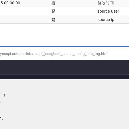
5 00:00:00
否
修改时间
是
source user
是
source ip
sapi.cn/tablelist/yesapi_jeecgboot_nacos_config_info_tag.html
`
 (



'
,
