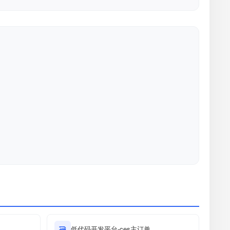
🗃
低代码开发平台-ces主订单