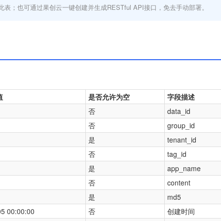
此表；也可通过果创云一键创建并生成RESTful API接口，免去手动部署。
值
是否允许为空
字段描述
否
data_id
否
group_id
是
tenant_id
否
tag_id
是
app_name
否
content
是
md5
5 00:00:00
否
创建时间