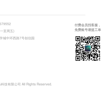
679552
付费会员找客服，
免费账号请提工单
 (周一至周五)
学城中环西路7号创信园
有限公司 All Rights Reserved.