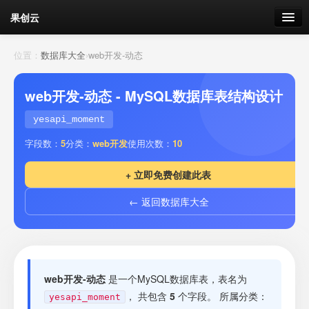
果创云
数据表单
位置：
数据库大全
›
web开发-动态
API接口
web开发-动态 - MySQL数据库表结构设计
云存储
yesapi_moment
字段数：
5
分类：
web开发
使用次数：
10
流量
剩余接口流量
+ 立即免费创建此表
我的
← 返回数据库大全
套餐
加流量
web开发-动态
是一个MySQL数据库表，表名为
， 共包含
5
个字段。 所属分类：
yesapi_moment