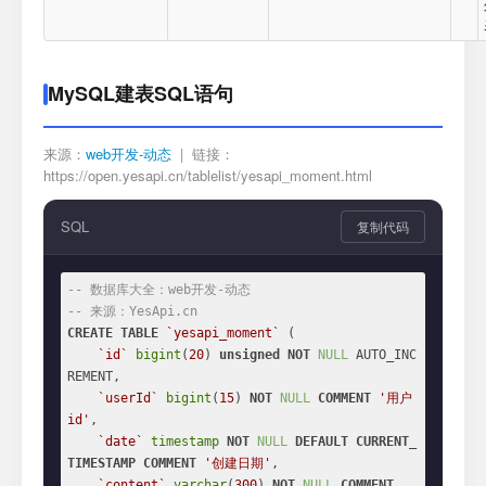
MySQL建表SQL语句
来源：
web开发-动态
| 链接：
https://open.yesapi.cn/tablelist/yesapi_moment.html
SQL
复制代码
-- 数据库大全：web开发-动态
-- 来源：YesApi.cn
CREATE
TABLE
`yesapi_moment`
 (

`id`
bigint
(
20
) 
unsigned
NOT
NULL
 AUTO_INC
REMENT,

`userId`
bigint
(
15
) 
NOT
NULL
COMMENT
'用户
id'
,

`date`
timestamp
NOT
NULL
DEFAULT
CURRENT_
TIMESTAMP
COMMENT
'创建日期'
,

`content`
varchar
(
300
) 
NOT
NULL
COMMENT