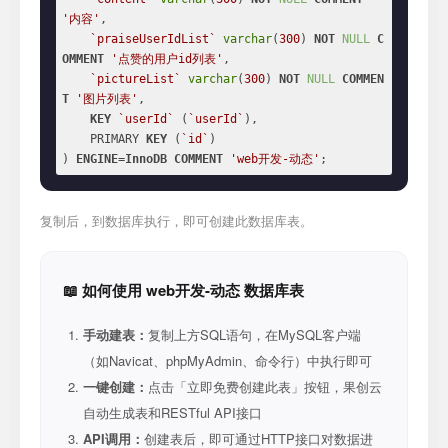
'内容'
,

`praiseUserIdList`
varchar
(
300
) 
NOT
NULL
C
OMMENT
'点赞的用户id列表'
,

`pictureList`
varchar
(
300
) 
NOT
NULL
COMMEN
T
'图片列表'
,

KEY
`userId`
 (
`userId`
),

    PRIMARY 
KEY
 (
`id`
)

) 
ENGINE
=
InnoDB
COMMENT
'web开发-动态'
;
复制后，到数据库执行，即可创建此数据库表。
📖 如何使用 web开发-动态 数据库表
手动建表：
复制上方SQL语句，在MySQL客户端
（如Navicat、phpMyAdmin、命令行）中执行即可
一键创建：
点击「立即免费创建此表」按钮，果创云
自动生成表和RESTful API接口
API调用：
创建表后，即可通过HTTP接口对数据进