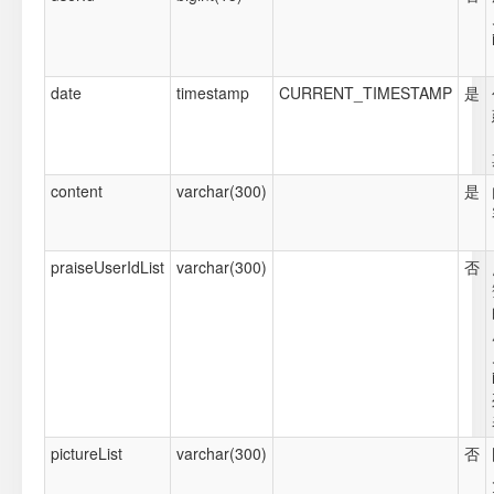
date
timestamp
CURRENT_TIMESTAMP
是
content
varchar(300)
是
praiseUserIdList
varchar(300)
否
pictureList
varchar(300)
否