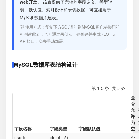
注册
web开发
。 该表提供了完整的字段定义、类型说
明、默认值、索引设计和示例数据，可直接用于
MySQL数据库建表。
登录
💡 使用方式：复制下方SQL语句到MySQL客户端执行即
可创建此表；也可通过果创云一键创建并生成RESTful
接口测试
API接口，免去手动部署。
MySQL数据库表结构设计
第 1-5 条, 共 5 条.
是
否
允
许
为
字段名称
字段类型
字段默认值
空
userId
bigint(15)
否