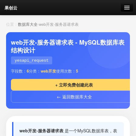
果创云
数据表单
位置：
数据库大全
›
web开发-服务器请求表
API接口
web开发-服务器请求表 - MySQL数据库表
结构设计
云存储
yesapi_request
流量
剩余接口流量
字段数：
6
分类：
web开发
使用次数：
5
我的
+ 立即免费创建此表
← 返回数据库大全
套餐
加流量
web开发-服务器请求表
是一个MySQL数据库表，表