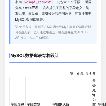
注册
名为
， 共包含
6
个字段。 所属
yesapi_request
分类：
web开发
。 该表提供了完整的字段定义、类
型说明、默认值、索引设计和示例数据，可直接用于
登录
MySQL数据库建表。
💡 使用方式：复制下方SQL语句到MySQL客户端执行即
接口测试
可创建此表；也可通过果创云一键创建并生成RESTful
API接口，免去手动部署。
MySQL数据库表结构设计
第 1-6 条, 共 6 条.
是
否
允
许
为
字段名称
字段类型
字段默认值
空
字段