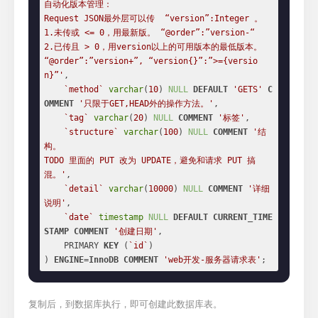
自动化版本管理：

Request JSON最外层可以传  “version”:Integer 。

1.未传或 <= 0，用最新版。 “@order”:”version-“

2.已传且 > 0，用version以上的可用版本的最低版本。 
“@order”:”version+”, “version{}”:”>={versio
n}”'
,

`method`
varchar
(
10
) 
NULL
DEFAULT
'GETS'
C
OMMENT
'只限于GET,HEAD外的操作方法。'
,

`tag`
varchar
(
20
) 
NULL
COMMENT
'标签'
,

`structure`
varchar
(
100
) 
NULL
COMMENT
'结
构。

TODO 里面的 PUT 改为 UPDATE，避免和请求 PUT 搞
混。'
,

`detail`
varchar
(
10000
) 
NULL
COMMENT
'详细
说明'
,

`date`
timestamp
NULL
DEFAULT
CURRENT_TIME
STAMP
COMMENT
'创建日期'
,

    PRIMARY 
KEY
 (
`id`
)

) 
ENGINE
=
InnoDB
COMMENT
'web开发-服务器请求表'
;
复制后，到数据库执行，即可创建此数据库表。