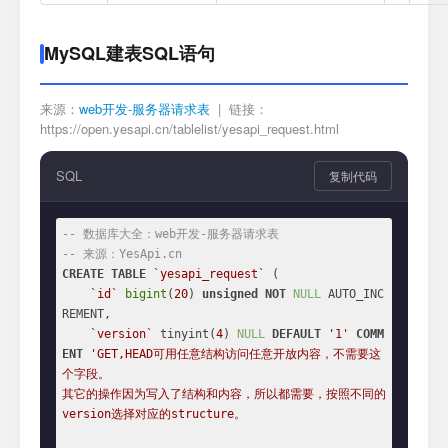
MySQL建表SQL语句
来源：
web开发-服务器请求表
| 链接：
https://open.yesapi.cn/tablelist/yesapi_request.html
SQL
复制代码
-- 数据库大全：web开发-服务器请求表
-- 来源：YesApi.cn
CREATE
TABLE
`yesapi_request`
 (

`id`
bigint
(
20
) 
unsigned
NOT
NULL
 AUTO_INC
REMENT,

`version`
 tinyint(
4
) 
NULL
DEFAULT
'1'
COMM
ENT
'GET,HEAD可用任意结构访问任意开放内容，不需要这
个字段。

其它的操作因为写入了结构和内容，所以都需要，按照不同的
version选择对应的structure。
