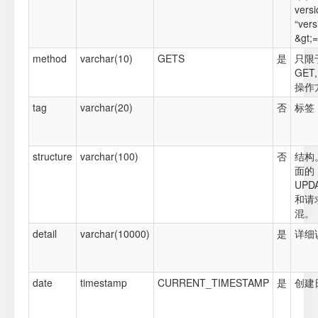
versi
“vers
&gt;=
method
varchar(10)
GETS
是
只限
GET
操作
tag
varchar(20)
否
标签
structure
varchar(100)
否
结构。
面的 
UPD
和请求
混。
detail
varchar(10000)
是
详细
date
timestamp
CURRENT_TIMESTAMP
是
创建