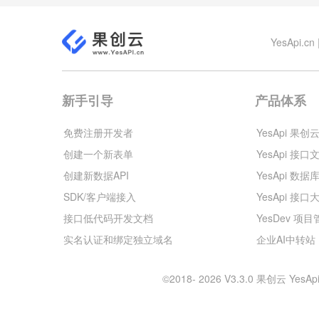
YesApi
新手引导
产品体系
免费注册开发者
YesApi 果创
创建一个新表单
YesApi 接口
创建新数据API
YesApi 数据
SDK/客户端接入
YesApi 接口
接口低代码开发文档
YesDev 项
实名认证和绑定独立域名
企业AI中转站
©2018- 2026 V3.3.0 果创云 Y