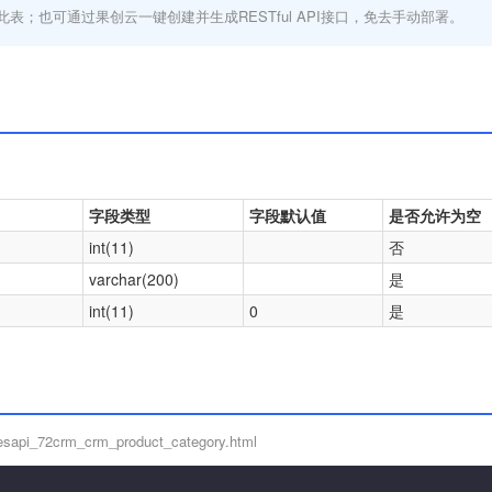
此表；也可通过果创云一键创建并生成RESTful API接口，免去手动部署。
字段类型
字段默认值
是否允许为空
int(11)
否
varchar(200)
是
int(11)
0
是
esapi_72crm_crm_product_category.html