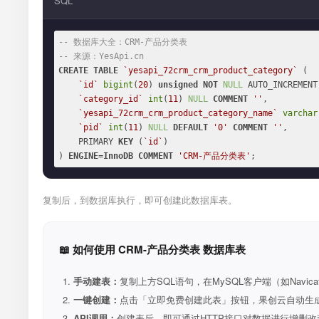
SQL
-- 数据库大全：CRM-产品分类表
-- 来源：YesApi.cn
CREATE
TABLE
`yesapi_72crm_crm_product_category`
 (

`id`
bigint
(
20
) 
unsigned
NOT
NULL
 AUTO_INCREMENT,
`category_id`
int
(
11
) 
NULL
COMMENT
''
,

`yesapi_72crm_crm_product_category_name`
varchar
`pid`
int
(
11
) 
NULL
DEFAULT
'0'
COMMENT
''
,

    PRIMARY 
KEY
 (
`id`
)

) 
ENGINE
=
InnoDB
COMMENT
'CRM-产品分类表'
;
复制后，到数据库执行，即可创建此数据库表。
📖 如何使用 CRM-产品分类表 数据库表
手动建表：
复制上方SQL语句，在MySQL客户端（如Navica
一键创建：
点击「立即免费创建此表」按钮，果创云自动生成表和R
API调用：
创建表后，即可通过HTTP接口对数据进行增删改