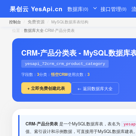
果创云 YesApi.cn
数据库
接口管理
(0)
(0)
免费资源
控制台
/
/
MySQL数据库表结构
位置：
数据库大全
›
CRM-产品分类表
CRM-产品分类表 - MySQL数据
yesapi_72crm_crm_product_category
字段数：
3
分类：
悟空CRM
使用次数：
3
+ 立即免费创建此表
← 返回数据库大全
CRM-产品分类表
是一个MySQL数据库表，表名为
yesap
值、索引设计和示例数据，可直接用于MySQL数据库建表