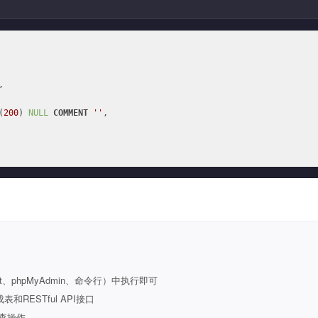


(
200
) 
NULL
COMMENT
''
,

t、phpMyAdmin、命令行）中执行即可
ESTful API接口
查操作