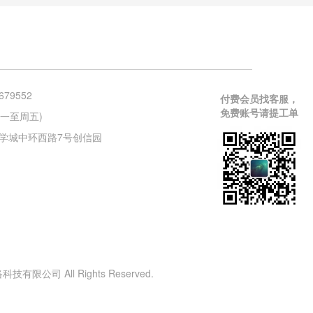
679552
付费会员找客服，
免费账号请提工单
 (周一至周五)
学城中环西路7号创信园
有限公司 All Rights Reserved.