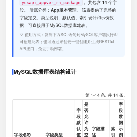
注册
， 共包含
14
个字
yesapi_appver_rn_package
段。 所属分类：
App版本管理
。 该表提供了完整的
字段定义、类型说明、默认值、索引设计和示例数
登录
据，可直接用于MySQL数据库建表。
💡 使用方式：复制下方SQL语句到MySQL客户端执行即
接口测试
可创建此表；也可通过果创云一键创建并生成RESTful
API接口，免去手动部署。
MySQL数据库表结构设计
第 1-14 条, 共 14 条.
是
字
字
否
段
段
允
数
默
许
据
认
为
字段描
索
示
字段名称
字段类型
值
空
述
引
例