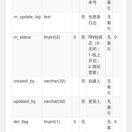
本号
索
引
rn_update_log
text
否
包更新
无
日志
索
引
rn_status
tinyint(2)
0
否
RN包状
无
0
态（0-
索
关闭；
引
1-线上
开启；
2-测试
需要）
created_by
varchar(32)
否
创建人
无
索
引
updated_by
varchar(32)
否
更新人
无
索
引
del_flag
tinyint(1)
0
否
无
0
索