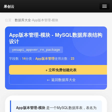
果创云
数据表单
位置：
数据库大全
›
App版本管理-模块
API接口
App版本管理-模块 - MySQL数据库表结构
设计
云存储
yesapi_appver_rn_package
流量
剩余接口流量
字段数：
14
分类：
App版本管理
使用次数：
23
我的
+ 立即免费创建此表
← 返回数据库大全
套餐
加流量
App版本管理-模块
是一个MySQL数据库表，表名为