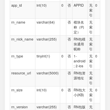
app_id
int(10)
0
否
APPID
无
0
索
引
rn_name
varchar(64)
否
模块名
无
称（约
索
定）
引
rn_nick_name
varchar(255)
否
RN包模
无
块通用
索
昵称
引
rn_type
tinyint(1)
0
否
1-
无
0
android
索
; 2-ios
引
resource_url
varchar(5000)
否
RN包资
无
源地址
索
引
rn_size
int(10)
0
否
RN包大
无
0
小(KB)
索
引
rn_version
varchar(255)
否
RN包版
无