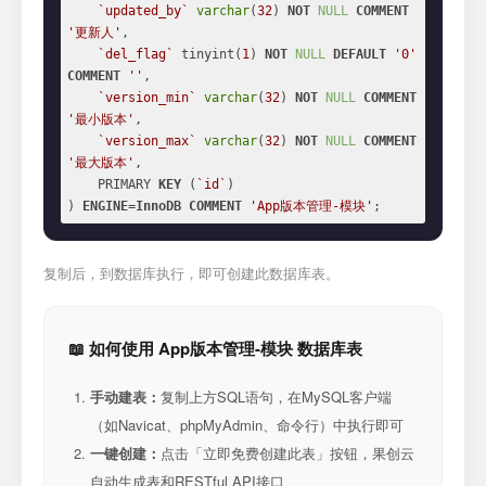
`updated_by`
varchar
(
32
) 
NOT
NULL
COMMENT
'更新人'
,

`del_flag`
 tinyint(
1
) 
NOT
NULL
DEFAULT
'0'
COMMENT
''
,

`version_min`
varchar
(
32
) 
NOT
NULL
COMMENT
'最小版本'
,

`version_max`
varchar
(
32
) 
NOT
NULL
COMMENT
'最大版本'
,

    PRIMARY 
KEY
 (
`id`
)

) 
ENGINE
=
InnoDB
COMMENT
'App版本管理-模块'
;
复制后，到数据库执行，即可创建此数据库表。
📖 如何使用 App版本管理-模块 数据库表
手动建表：
复制上方SQL语句，在MySQL客户端
（如Navicat、phpMyAdmin、命令行）中执行即可
一键创建：
点击「立即免费创建此表」按钮，果创云
自动生成表和RESTful API接口