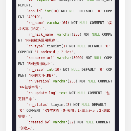
REMENT,

`app_id`
int
(
10
) 
NOT
NULL
DEFAULT
'0'
COMM
ENT
'APPID'
,

`rn_name`
varchar
(
64
) 
NOT
NULL
COMMENT
'模
块名称（约定）'
,

`rn_nick_name`
varchar
(
255
) 
NOT
NULL
COMME
NT
'RN包模块通用昵称'
,

`rn_type`
 tinyint(
1
) 
NOT
NULL
DEFAULT
'0'
COMMENT
'1-android ; 2-ios'
,

`resource_url`
varchar
(
5000
) 
NOT
NULL
COMM
ENT
'RN包资源地址'
,

`rn_size`
int
(
10
) 
NOT
NULL
DEFAULT
'0'
COM
MENT
'RN包大小(KB)'
,

`rn_version`
varchar
(
255
) 
NOT
NULL
COMMENT
'RN包版本号'
,

`rn_update_log`
text
NOT
NULL
COMMENT
'包
更新日志'
,

`rn_status`
 tinyint(
2
) 
NOT
NULL
DEFAULT
'0'
COMMENT
'RN包状态（0-关闭；1-线上开启；2-测试
需要）'
,

`created_by`
varchar
(
32
) 
NOT
NULL
COMMENT
'创建人'
,
