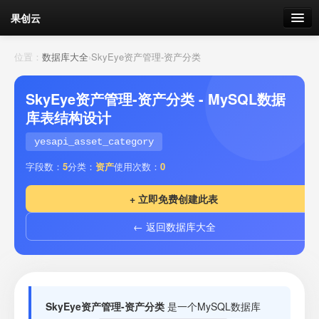
果创云
数据表单
位置：
数据库大全
›
SkyEye资产管理-资产分类
API接口
SkyEye资产管理-资产分类 - MySQL数据
库表结构设计
云存储
yesapi_asset_category
流量
剩余接口流量
字段数：
5
分类：
资产
使用次数：
0
我的
+ 立即免费创建此表
← 返回数据库大全
套餐
加流量
SkyEye资产管理-资产分类
是一个MySQL数据库