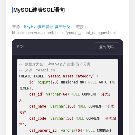
MySQL建表SQL语句
来源：
SkyEye资产管理-资产分类
| 链接：
https://open.yesapi.cn/tablelist/yesapi_asset_category.html
SQL
复制代码
-- 数据库大全：SkyEye资产管理-资产分类
-- 来源：YesApi.cn
CREATE
TABLE
`yesapi_asset_category`
 (

`id`
bigint
(
20
) 
unsigned
NOT
NULL
 AUTO_INC
REMENT,

`cat_id`
varchar
(
64
) 
NULL
COMMENT
'分类I
D'
,

`cat_name`
varchar
(
100
) 
NULL
COMMENT
'分类
名称'
,

`cat_code`
varchar
(
50
) 
NULL
COMMENT
'分类编
码'
,

`cat_parent_id`
varchar
(
64
) 
NULL
COMMENT