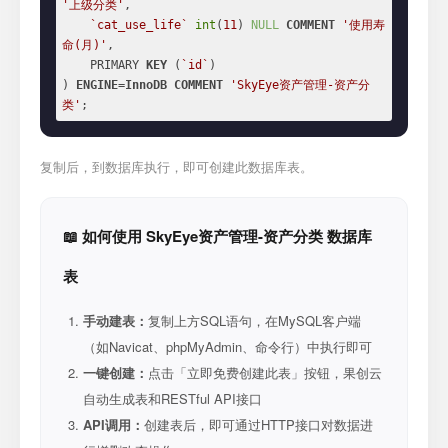
'上级分类'
,

`cat_use_life`
int
(
11
) 
NULL
COMMENT
'使用寿
命(月)'
,

    PRIMARY 
KEY
 (
`id`
)

) 
ENGINE
=
InnoDB
COMMENT
'SkyEye资产管理-资产分
类'
;
复制后，到数据库执行，即可创建此数据库表。
📖 如何使用 SkyEye资产管理-资产分类 数据库
表
手动建表：
复制上方SQL语句，在MySQL客户端
（如Navicat、phpMyAdmin、命令行）中执行即可
一键创建：
点击「立即免费创建此表」按钮，果创云
自动生成表和RESTful API接口
API调用：
创建表后，即可通过HTTP接口对数据进