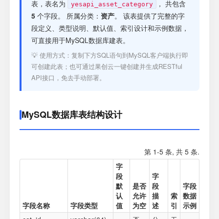
注册
表，表名为
， 共包含
yesapi_asset_category
5
个字段。 所属分类：
资产
。 该表提供了完整的字
段定义、类型说明、默认值、索引设计和示例数据，
登录
可直接用于MySQL数据库建表。
💡 使用方式：复制下方SQL语句到MySQL客户端执行即
接口测试
可创建此表；也可通过果创云一键创建并生成RESTful
API接口，免去手动部署。
MySQL数据库表结构设计
第 1-5 条, 共 5 条.
字
段
字
默
是否
段
字段
认
允许
描
索
数据
字段名称
字段类型
值
为空
述
引
示例