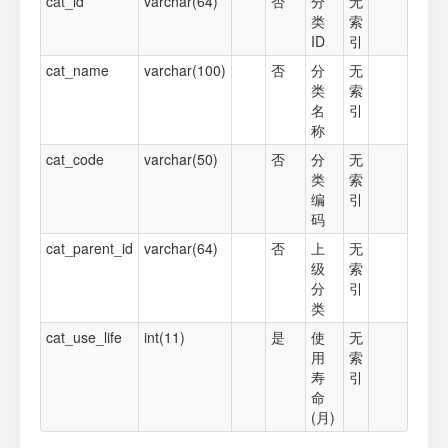
cat_id
varchar(64)
否
分
无
类
索
ID
引
cat_name
varchar(100)
否
分
无
类
索
名
引
称
cat_code
varchar(50)
否
分
无
类
索
编
引
码
cat_parent_id
varchar(64)
否
上
无
级
索
分
引
类
cat_use_life
int(11)
是
使
无
用
索
寿
引
命
(月)