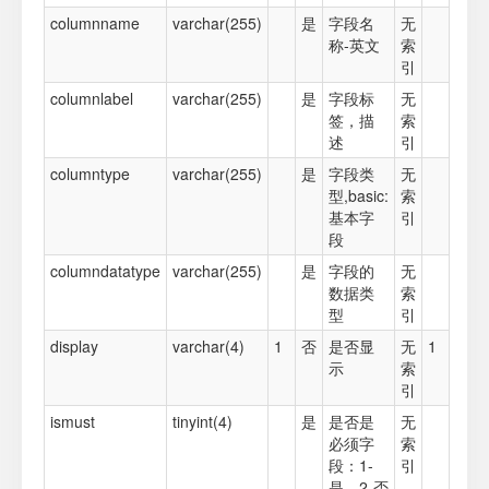
columnname
varchar(255)
是
字段名
无
称-英文
索
引
columnlabel
varchar(255)
是
字段标
无
签，描
索
述
引
columntype
varchar(255)
是
字段类
无
型,basic:
索
基本字
引
段
columndatatype
varchar(255)
是
字段的
无
数据类
索
型
引
display
varchar(4)
1
否
是否显
无
1
示
索
引
ismust
tinyint(4)
是
是否是
无
必须字
索
段：1-
引
是，2-否