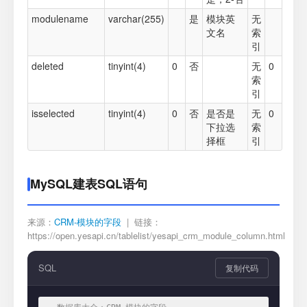
modulename
varchar(255)
是
模块英
无
文名
索
引
deleted
tinyint(4)
0
否
无
0
索
引
isselected
tinyint(4)
0
否
是否是
无
0
下拉选
索
择框
引
MySQL建表SQL语句
来源：
CRM-模块的字段
| 链接：
https://open.yesapi.cn/tablelist/yesapi_crm_module_column.html
SQL
复制代码