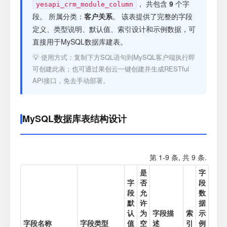
注册
， 共包含
9
个字
yesapi_crm_module_column
段。 所属分类：
客户关系
。 该表提供了完整的字段
定义、类型说明、默认值、索引设计和示例数据，可
登录
直接用于MySQL数据库建表。
💡 使用方式：复制下方SQL语句到MySQL客户端执行即
接口测试
可创建此表；也可通过果创云一键创建并生成RESTful
API接口，免去手动部署。
MySQL数据库表结构设计
第 1-9 条, 共 9 条.
是
字
字
否
段
段
允
数
默
许
据
认
为
字段描
索
示
字段名称
字段类型
值
空
述
引
例