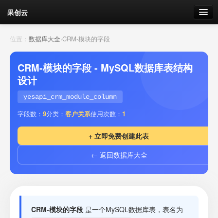
果创云
数据表单
位置：
数据库大全
›
CRM-模块的字段
API接口
CRM-模块的字段 - MySQL数据库表结构
设计
云存储
yesapi_crm_module_column
流量
剩余接口流量
字段数：
9
分类：
客户关系
使用次数：
1
我的
+ 立即免费创建此表
← 返回数据库大全
套餐
加流量
CRM-模块的字段
是一个MySQL数据库表，表名为