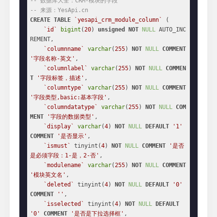
-- 数据库大全：CRM-模块的字段
-- 来源：YesApi.cn
CREATE
TABLE
`yesapi_crm_module_column`
 (

`id`
bigint
(
20
) 
unsigned
NOT
NULL
 AUTO_INC
REMENT,

`columnname`
varchar
(
255
) 
NOT
NULL
COMMENT
'字段名称-英文'
,

`columnlabel`
varchar
(
255
) 
NOT
NULL
COMMEN
T
'字段标签，描述'
,

`columntype`
varchar
(
255
) 
NOT
NULL
COMMENT
'字段类型,basic:基本字段'
,

`columndatatype`
varchar
(
255
) 
NOT
NULL
COM
MENT
'字段的数据类型'
,

`display`
varchar
(
4
) 
NOT
NULL
DEFAULT
'1'
COMMENT
'是否显示'
,

`ismust`
 tinyint(
4
) 
NOT
NULL
COMMENT
'是否
是必须字段：1-是，2-否'
,

`modulename`
varchar
(
255
) 
NOT
NULL
COMMENT
'模块英文名'
,

`deleted`
 tinyint(
4
) 
NOT
NULL
DEFAULT
'0'
COMMENT
''
,

`isselected`
 tinyint(
4
) 
NOT
NULL
DEFAULT
'0'
COMMENT
'是否是下拉选择框'
,
