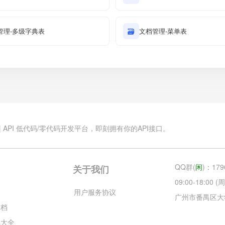
管理-多级字典表
🗃
文档管理-菜单表
.cn | API 低代码/零代码开发平台，即刻拥有你的API接口。
QQ群(
闲
)：179
关于我们
09:00-18:00
云
用户服务协议
广州市番禺区大
文档
库大全