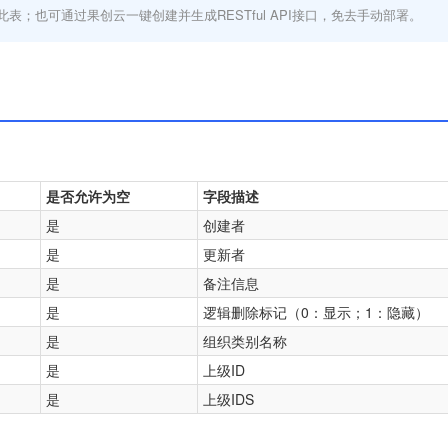
此表；也可通过果创云一键创建并生成RESTful API接口，免去手动部署。
是否允许为空
字段描述
是
创建者
是
更新者
是
备注信息
是
逻辑删除标记（0：显示；1：隐藏）
是
组织类别名称
是
上级ID
是
上级IDS