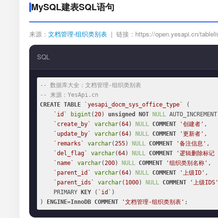
MySQL建表SQL语句
来源：
文档管理-组织类别表
| 链接：https://open.yesapi.cn/tableli
SQL
-- 数据库大全：文档管理-组织类别表
-- 来源：YesApi.cn
CREATE
TABLE
`yesapi_docm_sys_office_type`
 (

`id`
bigint
(
20
) 
unsigned
NOT
NULL
 AUTO_INCREMENT,
`create_by`
varchar
(
64
) 
NULL
COMMENT
'创建者'
,

`update_by`
varchar
(
64
) 
NULL
COMMENT
'更新者'
,

`remarks`
varchar
(
255
) 
NULL
COMMENT
'备注信息'
,

`del_flag`
varchar
(
64
) 
NULL
COMMENT
'逻辑删除标记
`name`
varchar
(
200
) 
NULL
COMMENT
'组织类别名称'
,

`parent_id`
varchar
(
64
) 
NULL
COMMENT
'上级ID'
,

`parent_ids`
varchar
(
1000
) 
NULL
COMMENT
'上级IDS
    PRIMARY 
KEY
 (
`id`
)

) 
ENGINE
=
InnoDB
COMMENT
'文档管理-组织类别表'
;