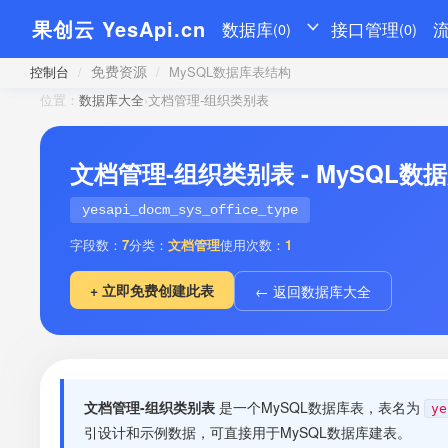
果创云 YesApi.cn
数据库
接口管理
(0)
(0)
免费资源
控制台
/
/
MySQL数据库表结构
位置：
数据库大全
›
文档管理-组织类别表
文档管理-组织类别表 - MySQL
yesapi_docm_sys_office_type
字段数：
7
分类：
文档管理
使用次数：
1
+ 立即免费创建此表
← 返回数据库大全
文档管理-组织类别表
是一个MySQL数据库表，表名为
ye
引设计和示例数据，可直接用于MySQL数据库建表。