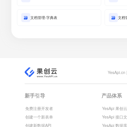
🗃
文档管理-字典表
🗃
文档
YesApi
新手引导
产品体系
免费注册开发者
YesApi 果创
创建一个新表单
YesApi 接口
创建新数据API
YesApi 数据