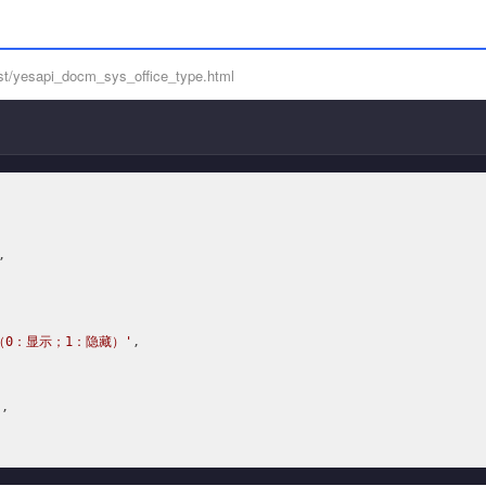
st/yesapi_docm_sys_office_type.html


（0：显示；1：隐藏）'
,

'
,
