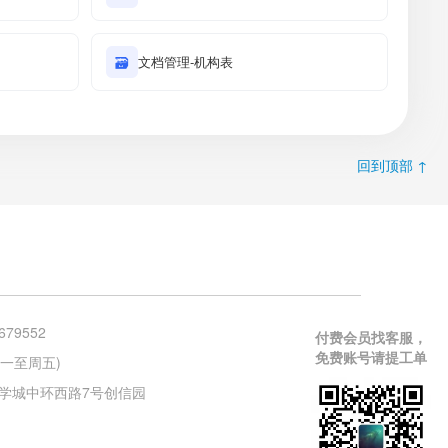
🗃
文档管理-机构表
回到顶部 ↑
679552
付费会员找客服，
免费账号请提工单
 (周一至周五)
学城中环西路7号创信园