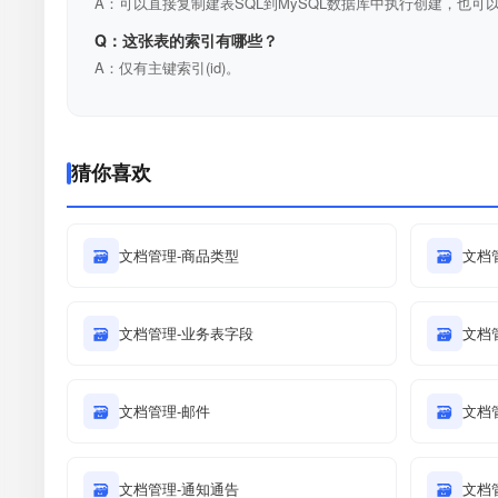
A：可以直接复制建表SQL到MySQL数据库中执行创建，也可以
Q：这张表的索引有哪些？
A：仅有主键索引(id)。
猜你喜欢
🗃
文档管理-商品类型
🗃
文档
🗃
文档管理-业务表字段
🗃
文档
🗃
文档管理-邮件
🗃
文档
🗃
文档管理-通知通告
🗃
文档