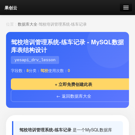
果创云
数据表单
位置：
数据库大全
›
驾校培训管理系统-练车记录
API接口
驾校培训管理系统-练车记录 - MySQL数据
库表结构设计
云存储
yesapi_drv_lesson
流量
剩余接口流量
字段数：
8
分类：
驾校
使用次数：
0
我的
+ 立即免费创建此表
← 返回数据库大全
套餐
加流量
驾校培训管理系统-练车记录
是一个MySQL数据库