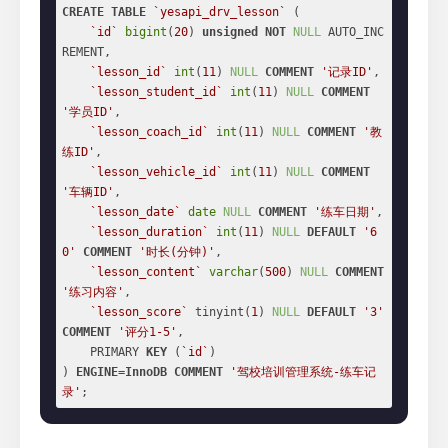
CREATE
TABLE
`yesapi_drv_lesson`
 (

`id`
bigint
(
20
) 
unsigned
NOT
NULL
 AUTO_INC
REMENT,

`lesson_id`
int
(
11
) 
NULL
COMMENT
'记录ID'
,

`lesson_student_id`
int
(
11
) 
NULL
COMMENT
'学员ID'
,

`lesson_coach_id`
int
(
11
) 
NULL
COMMENT
'教
练ID'
,

`lesson_vehicle_id`
int
(
11
) 
NULL
COMMENT
'车辆ID'
,

`lesson_date`
date
NULL
COMMENT
'练车日期'
,

`lesson_duration`
int
(
11
) 
NULL
DEFAULT
'6
0'
COMMENT
'时长(分钟)'
,

`lesson_content`
varchar
(
500
) 
NULL
COMMENT
'练习内容'
,

`lesson_score`
 tinyint(
1
) 
NULL
DEFAULT
'3'
COMMENT
'评分1-5'
,

    PRIMARY 
KEY
 (
`id`
)

) 
ENGINE
=
InnoDB
COMMENT
'驾校培训管理系统-练车记
录'
;