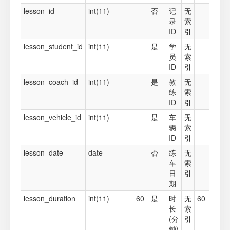
lesson_id
int(11)
否
记
无
录
索
ID
引
lesson_student_id
int(11)
是
学
无
员
索
ID
引
lesson_coach_id
int(11)
是
教
无
练
索
ID
引
lesson_vehicle_id
int(11)
是
车
无
辆
索
ID
引
lesson_date
date
否
练
无
车
索
日
引
期
lesson_duration
int(11)
60
是
时
无
60
长
索
(分
引
钟)