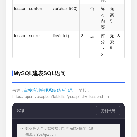
lesson_content
varchar(500)
否
练
无
习
索
内
引
容
lesson_score
tinyint(1)
3
是
评
无
3
分
索
1-
引
5
MySQL建表SQL语句
来源：
驾校培训管理系统-练车记录
| 链接：
https://open.yesapi.cn/tablelist/yesapi_drv_lesson.html
SQL
复制代码
-- 数据库大全：驾校培训管理系统-练车记录
-- 来源：YesApi.cn