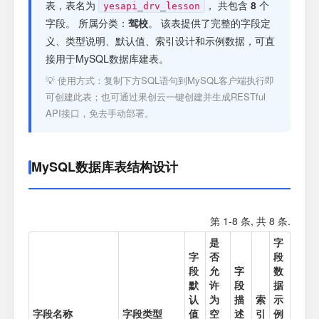
注册
表，表名为
， 共包含
8
个
yesapi_drv_lesson
字段。 所属分类：
驾校
。 该表提供了完整的字段定
义、类型说明、默认值、索引设计和示例数据，可直
登录
接用于MySQL数据库建表。
💡 使用方式：复制下方SQL语句到MySQL客户端执行即
接口测试
可创建此表；也可通过果创云一键创建并生成RESTful
API接口，免去手动部署。
MySQL数据库表结构设计
第 1-8 条, 共 8 条.
是
字
字
否
段
段
允
字
数
默
许
段
据
认
为
描
索
示
字段名称
字段类型
值
空
述
引
例