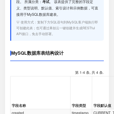
注册
段。 所属分类：
考试
。 该表提供了完整的字段定
义、类型说明、默认值、索引设计和示例数据，可直
接用于MySQL数据库建表。
登录
💡 使用方式：复制下方SQL语句到MySQL客户端执行即
可创建此表；也可通过果创云一键创建并生成RESTful
接口测试
API接口，免去手动部署。
MySQL数据库表结构设计
第 1-4 条, 共 4 条.
字段名称
字段类型
字段默认值
created
timestamp
CURRENT_