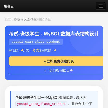
果创云
数据表单
位置：
数据库大全
›
考试-班级学生
API接口
考试-班级学生 - MySQL数据库表结构设计
云存储
yesapi_exam_class_student
字段数：
4
分类：
考试
使用次数：
4
流量
剩余接口流量
+ 立即免费创建此表
我的
← 返回数据库大全
套餐
加流量
考试-班级学生
是一个MySQL数据库表，表名为
， 共包含
4
个字
yesapi_exam_class_student