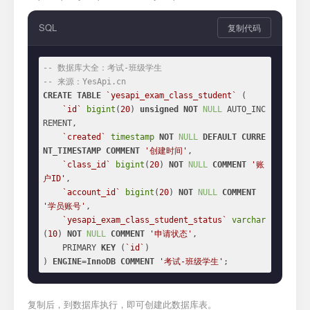
SQL
复制代码
-- 数据库大全：考试-班级学生
-- 来源：YesApi.cn
CREATE
TABLE
`yesapi_exam_class_student`
 (

`id`
bigint
(
20
) 
unsigned
NOT
NULL
 AUTO_INC
REMENT,

`created`
timestamp
NOT
NULL
DEFAULT
CURRE
NT_TIMESTAMP
COMMENT
'创建时间'
,

`class_id`
bigint
(
20
) 
NOT
NULL
COMMENT
'账
户ID'
,

`account_id`
bigint
(
20
) 
NOT
NULL
COMMENT
'学员账号'
,

`yesapi_exam_class_student_status`
varchar
(
10
) 
NOT
NULL
COMMENT
'申请状态'
,

    PRIMARY 
KEY
 (
`id`
)

) 
ENGINE
=
InnoDB
COMMENT
'考试-班级学生'
;
复制后，到数据库执行，即可创建此数据库表。