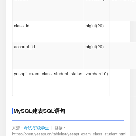
class_id
bigint(20)
account_id
bigint(20)
yesapi_exam_class_student_status
varchar(10)
MySQL建表SQL语句
来源：
考试-班级学生
| 链接：
https://open.yesapi.cn/tablelist/yesapi_exam_class_student.html