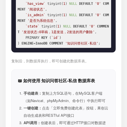
`has_view`
 tinyint(
1
) 
NULL
DEFAULT
'0'
COM
MENT
'阅读状态'
,

`is_admin`
 tinyint(
1
) 
NULL
DEFAULT
'0'
COM
MENT
'是否为系统信息'
,

`state`
 tinyint(
1
) 
NULL
DEFAULT
'0'
COMMEN
T
'发送状态:0草稿，1是发送，2发送的用户删除'
,

    PRIMARY 
KEY
 (
`id`
)

) 
ENGINE
=
InnoDB
COMMENT
'知识问答社区-私信'
;
复制后，到数据库执行，即可创建此数据库表。
📖 如何使用 知识问答社区-私信 数据库表
手动建表：
复制上方SQL语句，在MySQL客户端
（如Navicat、phpMyAdmin、命令行）中执行即可
一键创建：
点击「立即免费创建此表」按钮，果创云
自动生成表和RESTful API接口
API调用：
创建表后，即可通过HTTP接口对数据进