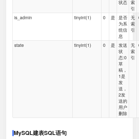
状态
索
引
is_admin
tinyint(1)
0
是
是否
无
为系
索
统信
引
息
state
tinyint(1)
0
是
发送
无
状
索
态:0
引
草
稿，
1是
发
送，
2发
送的
用户
删除
MySQL建表SQL语句