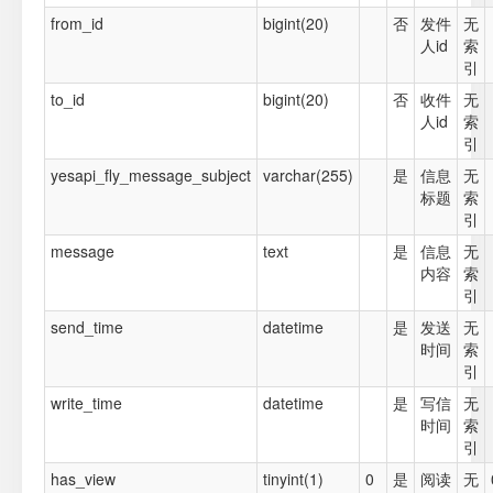
from_id
bigint(20)
否
发件
无
人id
索
引
to_id
bigint(20)
否
收件
无
人id
索
引
yesapi_fly_message_subject
varchar(255)
是
信息
无
标题
索
引
message
text
是
信息
无
内容
索
引
send_time
datetime
是
发送
无
时间
索
引
write_time
datetime
是
写信
无
时间
索
引
has_view
tinyint(1)
0
是
阅读
无