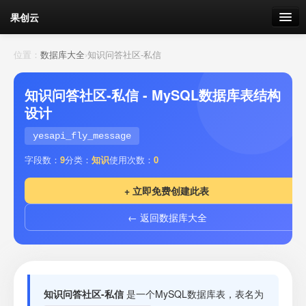
果创云
数据表单
位置：
数据库大全
›
知识问答社区-私信
API接口
知识问答社区-私信 - MySQL数据库表结构
设计
云存储
yesapi_fly_message
流量
剩余接口流量
字段数：
9
分类：
知识
使用次数：
0
我的
+ 立即免费创建此表
← 返回数据库大全
套餐
加流量
知识问答社区-私信
是一个MySQL数据库表，表名为