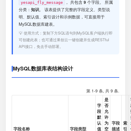
注册
， 共包含
9
个字段。 所属
yesapi_fly_message
分类：
知识
。 该表提供了完整的字段定义、类型说
明、默认值、索引设计和示例数据，可直接用于
登录
MySQL数据库建表。
💡 使用方式：复制下方SQL语句到MySQL客户端执行即
接口测试
可创建此表；也可通过果创云一键创建并生成RESTful
API接口，免去手动部署。
MySQL数据库表结构设计
第 1-9 条, 共 9 条.
是
字
否
段
允
默
许
认
为
字段
索
字段名称
字段类型
值
空
描述
引