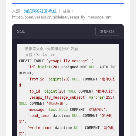
来源：
知识问答社区-私信
| 链接：
https://open.yesapi.cn/tablelist/yesapi_fly_message.html
SQL
复制代码
-- 数据库大全：知识问答社区-私信
-- 来源：YesApi.cn
CREATE
TABLE
`yesapi_fly_message`
 (

`id`
bigint
(
20
) 
unsigned
NOT
NULL
 AUTO_INC
REMENT,

`from_id`
bigint
(
20
) 
NULL
COMMENT
'发件人i
d'
,

`to_id`
bigint
(
20
) 
NULL
COMMENT
'收件人id'
,

`yesapi_fly_message_subject`
varchar
(
255
) 
NULL
COMMENT
'信息标题'
,

`message`
text
NULL
COMMENT
'信息内容'
,

`send_time`
 datetime 
NULL
COMMENT
'发送时
间'
,

`write_time`
 datetime 
NULL
COMMENT
'写信时
间'
,
