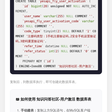
CREATE
TABLE
`yesapi_fly_user_activation`
 (

`id`
bigint
(
20
) 
unsigned
NOT
NULL
 AUTO_INC
REMENT,

`user_name`
varchar
(
255
) 
NULL
COMMENT
''
,

`yesapi_fly_user_activation_code`
varchar
(
255
) 
NULL
COMMENT
''
,

`code_type`
 tinyint(
2
) 
NULL
DEFAULT
'1'
CO
MMENT
'注册码类型：1手机注册验证码,2安全手机设置验证
码,3密码重置验证码'
,

`refer_time`
 datetime 
NULL
COMMENT
''
,

`refer_status`
int
(
2
) 
NULL
DEFAULT
'0'
COM
MENT
''
,

    PRIMARY 
KEY
 (
`id`
)

) 
ENGINE
=
InnoDB
COMMENT
'知识问答社区-用户激活'
;
复制后，到数据库执行，即可创建此数据库表。
📖 如何使用 知识问答社区-用户激活 数据库表
手动建表：
复制上方SQL语句，在MySQL客户端