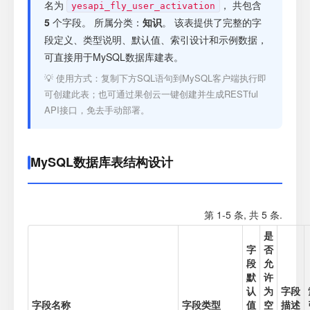
注册
名为
， 共包含
yesapi_fly_user_activation
5
个字段。 所属分类：
知识
。 该表提供了完整的字
段定义、类型说明、默认值、索引设计和示例数据，
登录
可直接用于MySQL数据库建表。
💡 使用方式：复制下方SQL语句到MySQL客户端执行即
接口测试
可创建此表；也可通过果创云一键创建并生成RESTful
API接口，免去手动部署。
MySQL数据库表结构设计
第 1-5 条, 共 5 条.
是
字
否
段
允
默
许
认
为
字段
字段名称
字段类型
值
空
描述