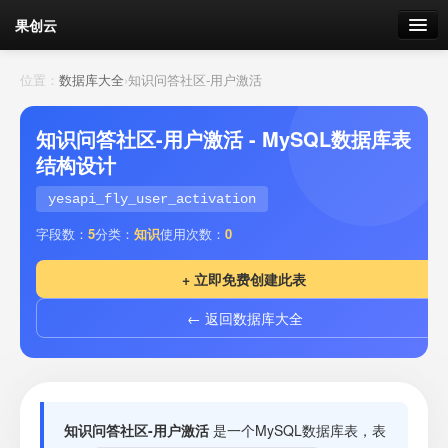
果创云
数据表单
位置：
数据库大全
›
知识问答社区-用户激活
API接口
知识问答社区-用户激活 - MySQL数据库表
结构设计
云存储
yesapi_fly_user_activation
流量
剩余接口流量
字段数：
5
分类：
知识
使用次数：
0
我的
+ 立即免费创建此表
← 返回数据库大全
套餐
加流量
知识问答社区-用户激活
是一个MySQL数据库表，表