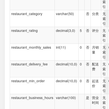
索
引
restaurant_category
varchar(50)
否
分类
无
索
引
restaurant_rating
decimal(3,0)
5
否
评分
无
索
引
restaurant_monthly_sales
int(11)
0
否
月销
无
量
索
引
restaurant_delivery_fee
decimal(10,0)
0
否
配送
无
费
索
引
restaurant_min_order
decimal(10,0)
0
否
起送
无
价
索
引
restaurant_business_hours
varchar(100)
是
营业
无
时间
索
引