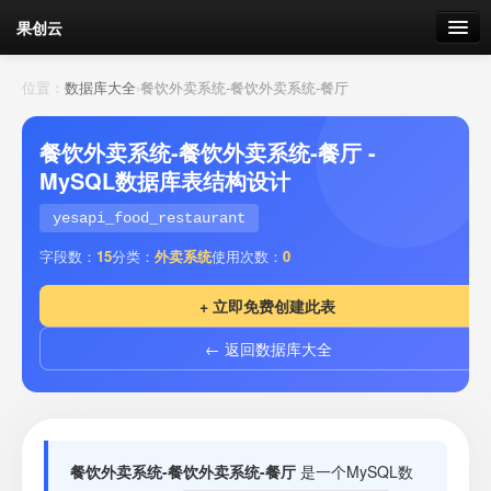
果创云
数据表单
位置：
数据库大全
›
餐饮外卖系统-餐饮外卖系统-餐厅
API接口
餐饮外卖系统-餐饮外卖系统-餐厅 -
MySQL数据库表结构设计
云存储
yesapi_food_restaurant
流量
剩余接口流量
字段数：
15
分类：
外卖系统
使用次数：
0
我的
+ 立即免费创建此表
← 返回数据库大全
套餐
加流量
餐饮外卖系统-餐饮外卖系统-餐厅
是一个MySQL数