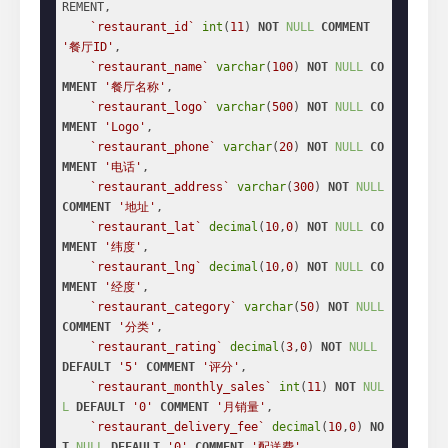
REMENT,

`restaurant_id`
int
(
11
) 
NOT
NULL
COMMENT
'餐厅ID'
,

`restaurant_name`
varchar
(
100
) 
NOT
NULL
CO
MMENT
'餐厅名称'
,

`restaurant_logo`
varchar
(
500
) 
NOT
NULL
CO
MMENT
'Logo'
,

`restaurant_phone`
varchar
(
20
) 
NOT
NULL
CO
MMENT
'电话'
,

`restaurant_address`
varchar
(
300
) 
NOT
NULL
COMMENT
'地址'
,

`restaurant_lat`
decimal
(
10
,
0
) 
NOT
NULL
CO
MMENT
'纬度'
,

`restaurant_lng`
decimal
(
10
,
0
) 
NOT
NULL
CO
MMENT
'经度'
,

`restaurant_category`
varchar
(
50
) 
NOT
NULL
COMMENT
'分类'
,

`restaurant_rating`
decimal
(
3
,
0
) 
NOT
NULL
DEFAULT
'5'
COMMENT
'评分'
,

`restaurant_monthly_sales`
int
(
11
) 
NOT
NUL
L
DEFAULT
'0'
COMMENT
'月销量'
,

`restaurant_delivery_fee`
decimal
(
10
,
0
) 
NO
T
NULL
DEFAULT
'0'
COMMENT
'配送费'
,
