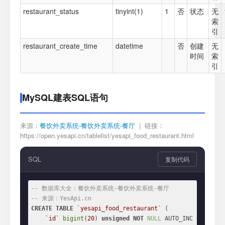
restaurant_status
tinyint(1)
1
否
状态
无
索
引
restaurant_create_time
datetime
否
创建
无
时间
索
引
MySQL建表SQL语句
来源：
餐饮外卖系统-餐饮外卖系统-餐厅
| 链接：
https://open.yesapi.cn/tablelist/yesapi_food_restaurant.html
SQL
复制代码
-- 数据库大全：餐饮外卖系统-餐饮外卖系统-餐厅
-- 来源：YesApi.cn
CREATE
TABLE
`yesapi_food_restaurant`
 (

`id`
bigint
(
20
) 
unsigned
NOT
NULL
 AUTO_INC