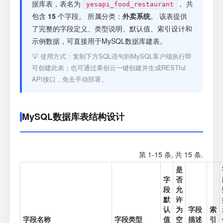
注册
据库表，表名为
， 共
yesapi_food_restaurant
包含
15
个字段。 所属分类：
外卖系统
。 该表提供
了完整的字段定义、类型说明、默认值、索引设计和
登录
示例数据，可直接用于MySQL数据库建表。
💡 使用方式：复制下方SQL语句到MySQL客户端执行即
接口测试
可创建此表；也可通过果创云一键创建并生成RESTful
API接口，免去手动部署。
MySQL数据库表结构设计
第 1-15 条, 共 15 条.
是
字
否
段
允
默
许
认
为
字段
索
字段名称
字段类型
值
空
描述
引