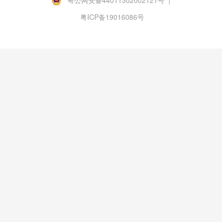
粤公网安备44011302002121号 |
粤ICP备19016086号