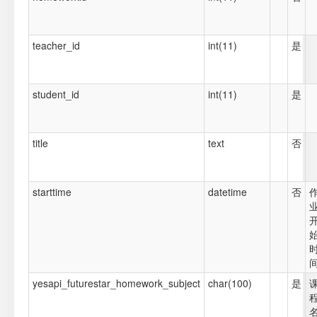
teacher_id
int(11)
是
student_id
int(11)
是
title
text
否
starttime
datetime
否
yesapi_futurestar_homework_subject
char(100)
是