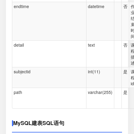
endtime
datetime
否
detail
text
否
subjectid
int(11)
是
id
path
varchar(255)
是
MySQL建表SQL语句