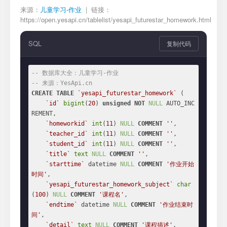
来源：
儿童学习-作业
| 链接：
https://open.yesapi.cn/tablelist/yesapi_futurestar_homework.html
SQL
复制代码
-- 数据库大全：儿童学习-作业
-- 来源：YesApi.cn
CREATE
TABLE
`yesapi_futurestar_homework`
 (

`id`
bigint
(
20
) 
unsigned
NOT
NULL
 AUTO_INC
REMENT,

`homeworkid`
int
(
11
) 
NULL
COMMENT
''
,

`teacher_id`
int
(
11
) 
NULL
COMMENT
''
,

`student_id`
int
(
11
) 
NULL
COMMENT
''
,

`title`
text
NULL
COMMENT
''
,

`starttime`
 datetime 
NULL
COMMENT
'作业开始
时间'
,

`yesapi_futurestar_homework_subject`
char
(
100
) 
NULL
COMMENT
'课程名'
,

`endtime`
 datetime 
NULL
COMMENT
'作业结束时
间'
,

`detail`
text
NULL
COMMENT
'课程描述'
,
