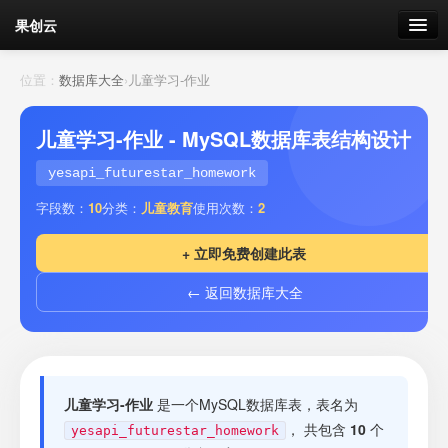
果创云
数据表单
位置：
数据库大全
›
儿童学习-作业
API接口
儿童学习-作业 - MySQL数据库表结构设计
云存储
yesapi_futurestar_homework
字段数：
10
分类：
儿童教育
使用次数：
2
流量
剩余接口流量
+ 立即免费创建此表
我的
← 返回数据库大全
套餐
加流量
儿童学习-作业
是一个MySQL数据库表，表名为
， 共包含
10
个
yesapi_futurestar_homework