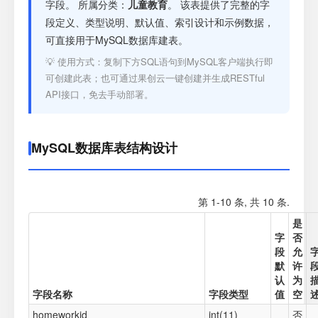
注册
字段。 所属分类：
儿童教育
。 该表提供了完整的字
段定义、类型说明、默认值、索引设计和示例数据，
可直接用于MySQL数据库建表。
登录
💡 使用方式：复制下方SQL语句到MySQL客户端执行即
可创建此表；也可通过果创云一键创建并生成RESTful
接口测试
API接口，免去手动部署。
MySQL数据库表结构设计
第 1-10 条, 共 10 条.
是
字
否
段
允
默
许
认
为
字段名称
字段类型
值
空
homeworkid
int(11)
否