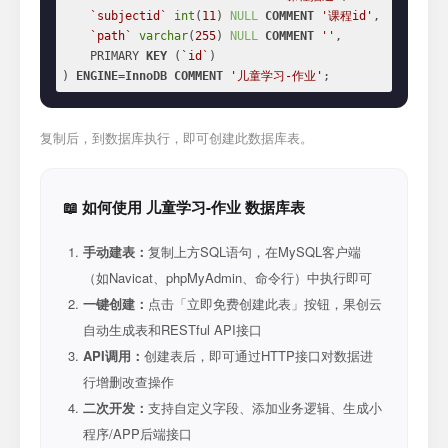
`subjectid`
int
(
11
) 
NULL
COMMENT
'课程id'
,

`path`
varchar
(
255
) 
NULL
COMMENT
''
,

    PRIMARY 
KEY
 (
`id`
)

) 
ENGINE
=
InnoDB
COMMENT
'儿童学习-作业'
;
复制后，到数据库执行，即可创建此数据库表。
📖 如何使用 儿童学习-作业 数据库表
手动建表：
复制上方SQL语句，在MySQL客户端
（如Navicat、phpMyAdmin、命令行）中执行即可
一键创建：
点击「立即免费创建此表」按钮，果创云
自动生成表和RESTful API接口
API调用：
创建表后，即可通过HTTP接口对数据进
行增删改查操作
二次开发：
支持自定义字段、添加业务逻辑、生成小
程序/APP后端接口