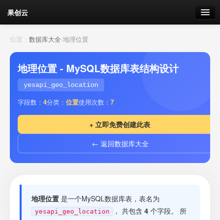
果创云
数据表单
位置：
数据库大全
›
地理位置
API接口
地理位置 - MySQL数据库表结构设计
云存储
yesapi_geo_location
字段数：
4
分类：
位置
使用次数：
7
流量
剩余接口流量
+ 立即免费创建此表
我的
← 返回数据库大全
套餐
加流量
地理位置
是一个MySQL数据库表，表名为
， 共包含
4
个字段。 所
yesapi_geo_location