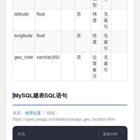
型
latitude
float
否
纬
无
度
索
引
longitude
float
否
经
无
度
索
引
geo_note
varchar(50)
否
位
无
置
索
备
引
注
MySQL建表SQL语句
来源：
地理位置
| 链接：
https://open.yesapi.cn/tablelist/yesapi_geo_location.html
SQL
复制代码