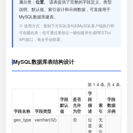
注册
属分类：
位置
。 该表提供了完整的字段定义、类型
说明、默认值、索引设计和示例数据，可直接用于
MySQL数据库建表。
登录
💡 使用方式：复制下方SQL语句到MySQL客户端执行即
可创建此表；也可通过果创云一键创建并生成RESTful
接口测试
API接口，免去手动部署。
MySQL数据库表结构设计
第 1-4 条, 共 4 条.
字
字段
是否
段
字段
默认
允许
描
索
数据
字段名称
字段类型
值
为空
述
引
示例
geo_type
varchar(32)
否
位
无
置
索
类
引