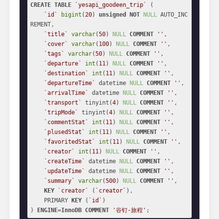
CREATE
TABLE
`yesapi_goodeen_trip`
 (

`id`
bigint
(
20
) 
unsigned
NOT
NULL
 AUTO_INC
REMENT,

`title`
varchar
(
50
) 
NULL
COMMENT
''
,

`cover`
varchar
(
100
) 
NULL
COMMENT
''
,

`tags`
varchar
(
50
) 
NULL
COMMENT
''
,

`departure`
int
(
11
) 
NULL
COMMENT
''
,

`destination`
int
(
11
) 
NULL
COMMENT
''
,

`departureTime`
 datetime 
NULL
COMMENT
''
,

`arrivalTime`
 datetime 
NULL
COMMENT
''
,

`transport`
 tinyint(
4
) 
NULL
COMMENT
''
,

`tripMode`
 tinyint(
4
) 
NULL
COMMENT
''
,

`commentStat`
int
(
11
) 
NULL
COMMENT
''
,

`plusedStat`
int
(
11
) 
NULL
COMMENT
''
,

`favoritedStat`
int
(
11
) 
NULL
COMMENT
''
,

`creator`
int
(
11
) 
NULL
COMMENT
''
,

`createTime`
 datetime 
NULL
COMMENT
''
,

`updateTime`
 datetime 
NULL
COMMENT
''
,

`summary`
varchar
(
500
) 
NULL
COMMENT
''
,

KEY
`creator`
 (
`creator`
),

    PRIMARY 
KEY
 (
`id`
)

) 
ENGINE
=
InnoDB
COMMENT
'谷钉-旅程'
;