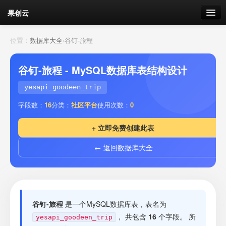
果创云
数据表单
位置：
数据库大全
›
谷钉-旅程
API接口
谷钉-旅程 - MySQL数据库表结构设计
云存储
yesapi_goodeen_trip
字段数：
16
分类：
社区平台
使用次数：
0
流量
剩余接口流量
+ 立即免费创建此表
我的
← 返回数据库大全
套餐
加流量
谷钉-旅程
是一个MySQL数据库表，表名为
， 共包含
16
个字段。 所
yesapi_goodeen_trip