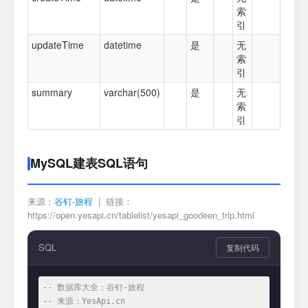
索
引
updateTime
datetime
是
无
索
引
summary
varchar(500)
是
无
索
引
MySQL建表SQL语句
来源：
谷钉-旅程
| 链接：
https://open.yesapi.cn/tablelist/yesapi_goodeen_trip.html
SQL
复制代码
-- 数据库大全：谷钉-旅程
-- 来源：YesApi.cn