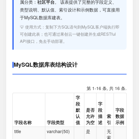
注册
属分类：
社区平台
。 该表提供了完整的字段定义、
类型说明、默认值、索引设计和示例数据，可直接用
于MySQL数据库建表。
登录
💡 使用方式：复制下方SQL语句到MySQL客户端执行即
可创建此表；也可通过果创云一键创建并生成RESTful
接口测试
API接口，免去手动部署。
MySQL数据库表结构设计
第 1-16 条, 共 16 条.
字
段
字
默
是否
段
字段
认
允许
描
索
数据
字段名称
字段类型
值
为空
述
引
示例
title
varchar(50)
是
无
索