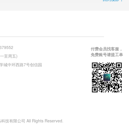
679552
付费会员找客服，
免费账号请提工单
 (周一至周五)
学城中环西路7号创信园
有限公司 All Rights Reserved.