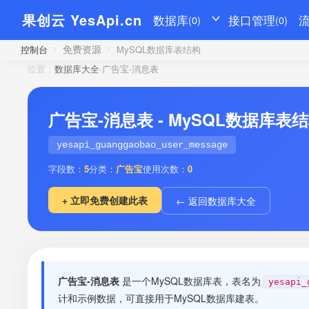
果创云 YesApi.cn
数据库
接口管理
(0)
(0)
免费资源
控制台
/
/
MySQL数据库表结构
位置：
数据库大全
›
广告宝-消息表
广告宝-消息表 - MySQL数据库表
yesapi_guanggaobao_user_message
字段数：
5
分类：
广告宝
使用次数：
0
+ 立即免费创建此表
← 返回数据库大全
广告宝-消息表
是一个MySQL数据库表，表名为
yesapi_
计和示例数据，可直接用于MySQL数据库建表。