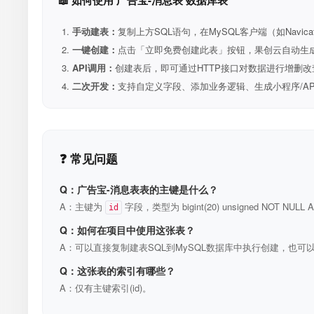
📖 如何使用 广告宝-消息表 数据库表
手动建表：
复制上方SQL语句，在MySQL客户端（如Navica
一键创建：
点击「立即免费创建此表」按钮，果创云自动生成表和R
API调用：
创建表后，即可通过HTTP接口对数据进行增删改
二次开发：
支持自定义字段、添加业务逻辑、生成小程序/A
❓ 常见问题
Q：广告宝-消息表表的主键是什么？
A：主键为
字段，类型为 bigint(20) unsigned NOT N
id
Q：如何在项目中使用这张表？
A：可以直接复制建表SQL到MySQL数据库中执行创建，也可以
Q：这张表的索引有哪些？
A：仅有主键索引(id)。