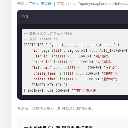
来源：
广告宝-消息表
| 链接：https://open.yesapi.cn/tablelist/ye
SQL
-- 数据库大全：广告宝-消息表
-- 来源：YesApi.cn
CREATE
TABLE
`yesapi_guanggaobao_user_message`
 (

`id`
bigint
(
20
) 
unsigned
NOT
NULL
 AUTO_INCREMENT,
`user_id`
int
(
11
) 
NULL
COMMENT
'用户编号'
,

`other_id`
int
(
11
) 
NULL
COMMENT
'对方编号'
,

`filename`
varchar
(
50
) 
NULL
COMMENT
'文件名'
,

`create_time`
int
(
11
) 
NULL
COMMENT
'创建时间'
,

`delete_time`
int
(
11
) 
NULL
COMMENT
'删除时间'
,

    PRIMARY 
KEY
 (
`id`
)

) 
ENGINE
=
InnoDB
COMMENT
'广告宝-消息表'
;
复制后，到数据库执行，即可创建此数据库表。