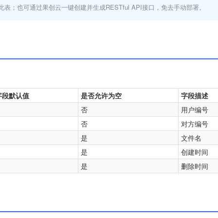
此表；也可通过果创云一键创建并生成RESTful API接口，免去手动部署。
字段默认值
是否允许为空
字段描述
否
用户编号
否
对方编号
是
文件名
是
创建时间
是
删除时间