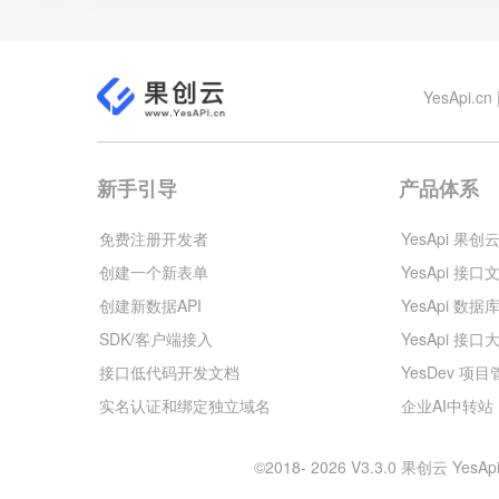
YesApi
新手引导
产品体系
免费注册开发者
YesApi 果创
创建一个新表单
YesApi 接口
创建新数据API
YesApi 数据
SDK/客户端接入
YesApi 接口
接口低代码开发文档
YesDev 项
实名认证和绑定独立域名
企业AI中转站
©2018- 2026 V3.3.0 果创云 Y