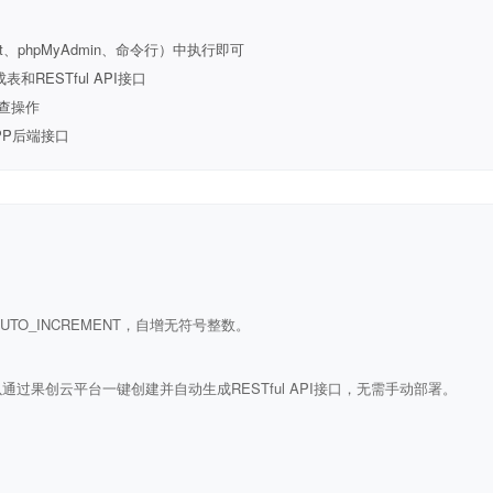
t、phpMyAdmin、命令行）中执行即可
ESTful API接口
查操作
PP后端接口
ULL AUTO_INCREMENT，自增无符号整数。
通过果创云平台一键创建并自动生成RESTful API接口，无需手动部署。