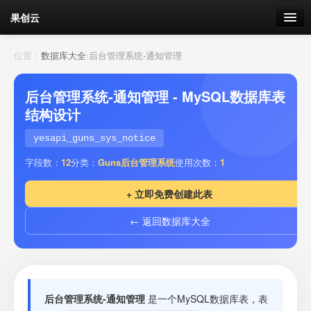
果创云
数据表单
位置：
数据库大全
›
后台管理系统-通知管理
API接口
后台管理系统-通知管理 - MySQL数据库表
结构设计
云存储
yesapi_guns_sys_notice
流量
剩余接口流量
字段数：
12
分类：
Guns后台管理系统
使用次数：
1
我的
+ 立即免费创建此表
← 返回数据库大全
套餐
加流量
后台管理系统-通知管理
是一个MySQL数据库表，表