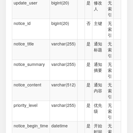
update_user
bigint(20)
是
修改
无
人
索
引
notice_id
bigint(20)
否
主键
无
索
引
notice_title
varchar(255)
是
通知
无
标题
索
引
notice_summary
varchar(255)
是
通知
无
摘要
索
引
notice_content
varchar(512)
是
通知
无
内容
索
引
priority_level
varchar(255)
是
优先
无
级
索
引
notice_begin_time
datetime
是
开始
无
时间
索