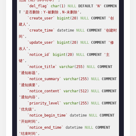
范围（用户id字符串）'
,

`del_flag`
char
(
1
) 
NULL
DEFAULT
'N'
COMMEN
T
'是否删除：Y-被删除，N-未删除'
,

`create_user`
bigint
(
20
) 
NULL
COMMENT
'创
建人'
,

`create_time`
 datetime 
NULL
COMMENT
'创建时
间'
,

`update_user`
bigint
(
20
) 
NULL
COMMENT
'修
改人'
,

`notice_id`
bigint
(
20
) 
NULL
COMMENT
'主
键'
,

`notice_title`
varchar
(
255
) 
NULL
COMMENT
'通知标题'
,

`notice_summary`
varchar
(
255
) 
NULL
COMMENT
'通知摘要'
,

`notice_content`
varchar
(
512
) 
NULL
COMMENT
'通知内容'
,

`priority_level`
varchar
(
255
) 
NULL
COMMENT
'优先级'
,

`notice_begin_time`
 datetime 
NULL
COMMENT
'开始时间'
,

`notice_end_time`
 datetime 
NULL
COMMENT
'结束时间'
,
