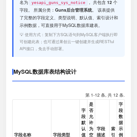
注册
名为
， 共包含
12
个
yesapi_guns_sys_notice
字段。 所属分类：
Guns后台管理系统
。 该表提供
了完整的字段定义、类型说明、默认值、索引设计和
登录
示例数据，可直接用于MySQL数据库建表。
💡 使用方式：复制下方SQL语句到MySQL客户端执行即
接口测试
可创建此表；也可通过果创云一键创建并生成RESTful
API接口，免去手动部署。
MySQL数据库表结构设计
第 1-12 条, 共 12 条.
是
字
字
否
段
段
允
数
默
许
据
认
为
字段
索
示
字段名称
字段类型
值
空
描述
引
例