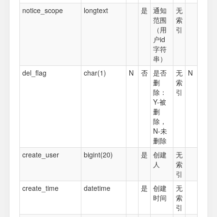
notice_scope
longtext
是
通知
无
范围
索
（用
引
户id
字符
串）
del_flag
char(1)
N
否
是否
无
N
删
索
除：
引
Y-被
删
除，
N-未
删除
create_user
bigint(20)
是
创建
无
人
索
引
create_time
datetime
是
创建
无
时间
索
引