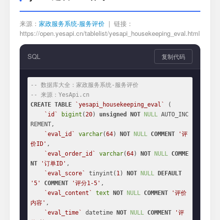
来源：
家政服务系统-服务评价
| 链接：
https://open.yesapi.cn/tablelist/yesapi_housekeeping_eval.html
SQL
复制代码
-- 数据库大全：家政服务系统-服务评价
-- 来源：YesApi.cn
CREATE
TABLE
`yesapi_housekeeping_eval`
 (

`id`
bigint
(
20
) 
unsigned
NOT
NULL
 AUTO_INC
REMENT,

`eval_id`
varchar
(
64
) 
NOT
NULL
COMMENT
'评
价ID'
,

`eval_order_id`
varchar
(
64
) 
NOT
NULL
COMME
NT
'订单ID'
,

`eval_score`
 tinyint(
1
) 
NOT
NULL
DEFAULT
'5'
COMMENT
'评分1-5'
,

`eval_content`
text
NOT
NULL
COMMENT
'评价
内容'
,

`eval_time`
 datetime 
NOT
NULL
COMMENT
'评