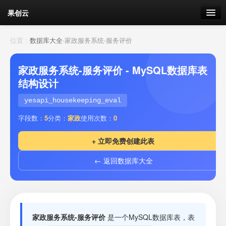
果创云
数据表单
位置：
数据库大全
›
家政服务系统-服务评价
API接口
家政服务系统-服务评价 - MySQL数据库表
结构设计
云存储
yesapi_housekeeping_eval
流量
剩余接口流量
字段数：
5
分类：
家政
使用次数：
0
我的
+ 立即免费创建此表
← 返回数据库大全
套餐
加流量
家政服务系统-服务评价
是一个MySQL数据库表，表