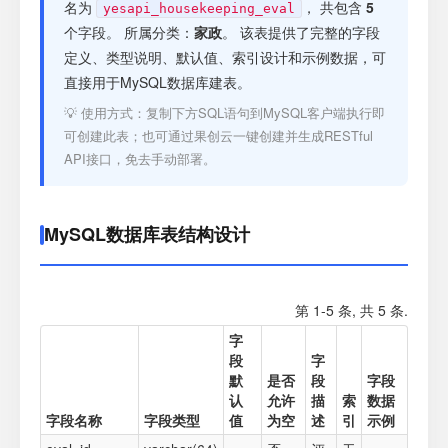
注册
名为
， 共包含
5
yesapi_housekeeping_eval
个字段。 所属分类：
家政
。 该表提供了完整的字段
定义、类型说明、默认值、索引设计和示例数据，可
登录
直接用于MySQL数据库建表。
💡 使用方式：复制下方SQL语句到MySQL客户端执行即
接口测试
可创建此表；也可通过果创云一键创建并生成RESTful
API接口，免去手动部署。
MySQL数据库表结构设计
第 1-5 条, 共 5 条.
字
段
字
默
是否
段
字段
认
允许
描
索
数据
字段名称
字段类型
值
为空
述
引
示例