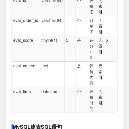
eval_id
varchar(64)
否
评
无
价
索
ID
引
eval_order_id
varchar(64)
否
订
无
单
索
ID
引
eval_score
tinyint(1)
5
是
评
无
5
分
索
1-
引
5
eval_content
text
是
评
无
价
索
内
引
容
eval_time
datetime
否
评
无
价
索
时
引
间
MySQL建表SQL语句