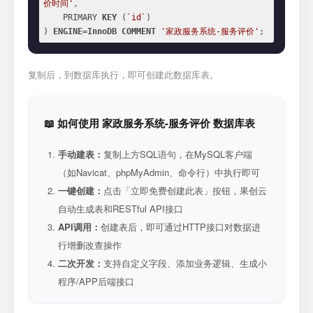
价时间'
,

    PRIMARY 
KEY
 (
`id`
)

) 
ENGINE
=
InnoDB
COMMENT
'家政服务系统-服务评价'
;
复制后，到数据库执行，即可创建此数据库表。
📖 如何使用 家政服务系统-服务评价 数据库表
手动建表：
复制上方SQL语句，在MySQL客户端
（如Navicat、phpMyAdmin、命令行）中执行即可
一键创建：
点击「立即免费创建此表」按钮，果创云
自动生成表和RESTful API接口
API调用：
创建表后，即可通过HTTP接口对数据进
行增删改查操作
二次开发：
支持自定义字段、添加业务逻辑、生成小
程序/APP后端接口