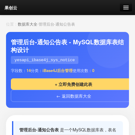
果创云
数据表单
位置：
数据库大全
›
管理后台-通知公告表
API接口
管理后台-通知公告表 - MySQL数据库表结
构设计
云存储
yesapi_ibase4j_sys_notice
流量
剩余接口流量
字段数：
14
分类：
iBase4J后台管理
使用次数：
0
我的
+ 立即免费创建此表
← 返回数据库大全
套餐
加流量
管理后台-通知公告表
是一个MySQL数据库表，表名