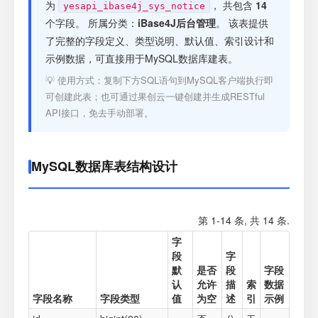
注册
为
， 共包含
14
yesapi_ibase4j_sys_notice
个字段。 所属分类：
iBase4J后台管理
。 该表提供
了完整的字段定义、类型说明、默认值、索引设计和
登录
示例数据，可直接用于MySQL数据库建表。
💡 使用方式：复制下方SQL语句到MySQL客户端执行即
接口测试
可创建此表；也可通过果创云一键创建并生成RESTful
API接口，免去手动部署。
MySQL数据库表结构设计
第 1-14 条, 共 14 条.
字
段
字
默
是否
段
字段
认
允许
描
索
数据
字段名称
字段类型
值
为空
述
引
示例