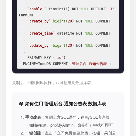
''
,

`enable_`
 tinyint(
1
) 
NOT
NULL
DEFAULT
'1'
COMMENT
''
,

`create_by`
bigint
(
20
) 
NOT
NULL
COMMENT
''
,

`create_time`
 datetime 
NOT
NULL
COMMENT
''
,

`update_by`
bigint
(
20
) 
NOT
NULL
COMMENT
''
,

    PRIMARY 
KEY
 (
`id`
)

) 
ENGINE
=
InnoDB
COMMENT
'管理后台-通知公告表'
;
复制后，到数据库执行，即可创建此数据库表。
📖 如何使用 管理后台-通知公告表 数据库表
手动建表：
复制上方SQL语句，在MySQL客户端
（如Navicat、phpMyAdmin、命令行）中执行即可
一键创建：
点击「立即免费创建此表」按钮，果创云