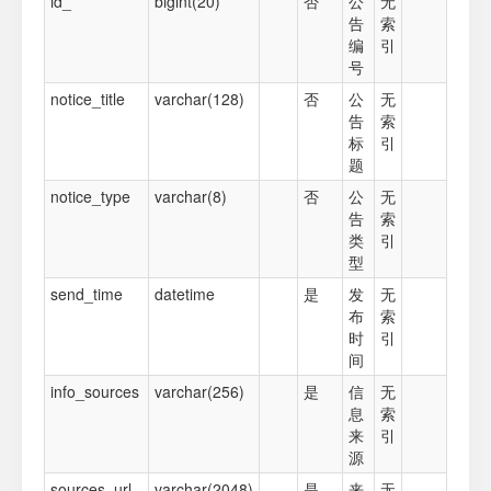
id_
bigint(20)
否
公
无
告
索
编
引
号
notice_title
varchar(128)
否
公
无
告
索
标
引
题
notice_type
varchar(8)
否
公
无
告
索
类
引
型
send_time
datetime
是
发
无
布
索
时
引
间
info_sources
varchar(256)
是
信
无
息
索
来
引
源
sources_url
varchar(2048)
是
来
无