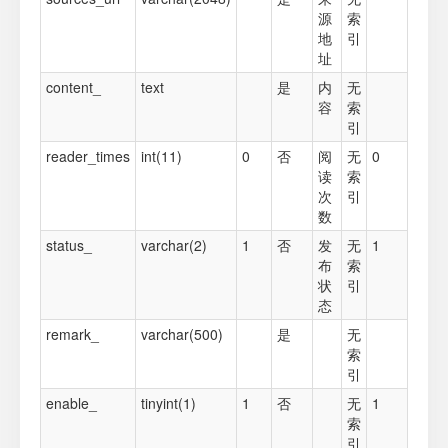
源
索
地
引
址
content_
text
是
内
无
容
索
引
reader_times
int(11)
0
否
阅
无
0
读
索
次
引
数
status_
varchar(2)
1
否
发
无
1
布
索
状
引
态
remark_
varchar(500)
是
无
索
引
enable_
tinyint(1)
1
否
无
1
索
引