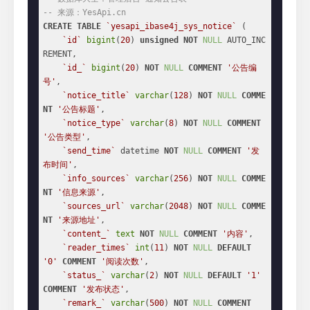
-- 来源：YesApi.cn
CREATE
TABLE
`yesapi_ibase4j_sys_notice`
 (

`id`
bigint
(
20
) 
unsigned
NOT
NULL
 AUTO_INC
REMENT,

`id_`
bigint
(
20
) 
NOT
NULL
COMMENT
'公告编
号'
,

`notice_title`
varchar
(
128
) 
NOT
NULL
COMME
NT
'公告标题'
,

`notice_type`
varchar
(
8
) 
NOT
NULL
COMMENT
'公告类型'
,

`send_time`
 datetime 
NOT
NULL
COMMENT
'发
布时间'
,

`info_sources`
varchar
(
256
) 
NOT
NULL
COMME
NT
'信息来源'
,

`sources_url`
varchar
(
2048
) 
NOT
NULL
COMME
NT
'来源地址'
,

`content_`
text
NOT
NULL
COMMENT
'内容'
,

`reader_times`
int
(
11
) 
NOT
NULL
DEFAULT
'0'
COMMENT
'阅读次数'
,

`status_`
varchar
(
2
) 
NOT
NULL
DEFAULT
'1'
COMMENT
'发布状态'
,

`remark_`
varchar
(
500
) 
NOT
NULL
COMMENT