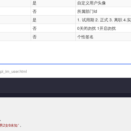
是
自定义用户头像
否
所属部门Id
是
1. 试用期 2. 正式 3. 离职 4.
否
0关闭勿扰 1开启勿扰
否
个性签名
pi_im_user.html


1男2女0未知'
,
