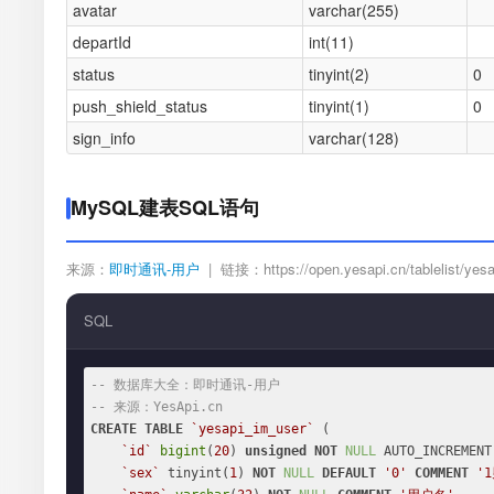
avatar
varchar(255)
departId
int(11)
status
tinyint(2)
0
push_shield_status
tinyint(1)
0
sign_info
varchar(128)
MySQL建表SQL语句
来源：
即时通讯-用户
| 链接：https://open.yesapi.cn/tablelist/yesa
SQL
-- 数据库大全：即时通讯-用户
-- 来源：YesApi.cn
CREATE
TABLE
`yesapi_im_user`
 (

`id`
bigint
(
20
) 
unsigned
NOT
NULL
 AUTO_INCREMENT,
`sex`
 tinyint(
1
) 
NOT
NULL
DEFAULT
'0'
COMMENT
'