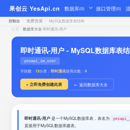
果创云 YesApi.cn
数据库
接口管理
(0)
(0)
免费资源
控制台
/
/
MySQL数据库表结构
位置：
数据库大全
›
即时通讯-用户
即时通讯-用户 - MySQL数据库表
yesapi_im_user
字段数：
13
分类：
即时通讯
使用次数：
4
+ 立即免费创建此表
← 返回数据库大全
即时通讯-用户
是一个MySQL数据库表，表名为
yesapi_
直接用于MySQL数据库建表。