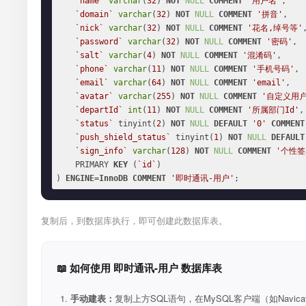
`name`
varchar
(
32
) 
NOT
NULL
COMMENT
'用户名'
,

`domain`
varchar
(
32
) 
NOT
NULL
COMMENT
'拼音'
,

`nick`
varchar
(
32
) 
NOT
NULL
COMMENT
'花名,绰号等'
,
`password`
varchar
(
32
) 
NOT
NULL
COMMENT
'密码'
,

`salt`
varchar
(
4
) 
NOT
NULL
COMMENT
'混淆码'
,

`phone`
varchar
(
11
) 
NOT
NULL
COMMENT
'手机号码'
,

`email`
varchar
(
64
) 
NOT
NULL
COMMENT
'email'
,

`avatar`
varchar
(
255
) 
NOT
NULL
COMMENT
'自定义用
`departId`
int
(
11
) 
NOT
NULL
COMMENT
'所属部门Id'
,

`status`
 tinyint(
2
) 
NOT
NULL
DEFAULT
'0'
COMMENT
`push_shield_status`
 tinyint(
1
) 
NOT
NULL
DEFAULT
`sign_info`
varchar
(
128
) 
NOT
NULL
COMMENT
'个性签
    PRIMARY 
KEY
 (
`id`
)

) 
ENGINE
=
InnoDB
COMMENT
'即时通讯-用户'
;
复制后，到数据库执行，即可创建此数据库表。
📖 如何使用 即时通讯-用户 数据库表
手动建表：
复制上方SQL语句，在MySQL客户端（如Navica