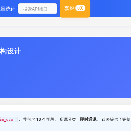
套餐
流量统计
0天
结构设计
， 共包含
13
个字段。 所属分类：
即时通讯
。 该表提供了完
im_user