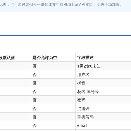
此表；也可通过果创云一键创建并生成RESTful API接口，免去手动部署。
段默认值
是否允许为空
字段描述
否
1男2女0未知
否
用户名
否
拼音
否
花名,绰号等
否
密码
否
混淆码
否
手机号码
否
email