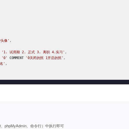


户头像'
,

'1. 试用期 2. 正式 3. 离职 4.实习'
,

'0'
COMMENT
'0关闭勿扰 1开启勿扰'
,

名'
,

t、phpMyAdmin、命令行）中执行即可