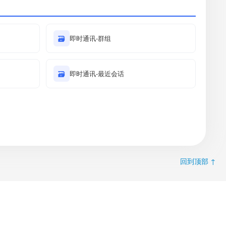
🗃
即时通讯-群组
🗃
即时通讯-最近会话
回到顶部 ↑