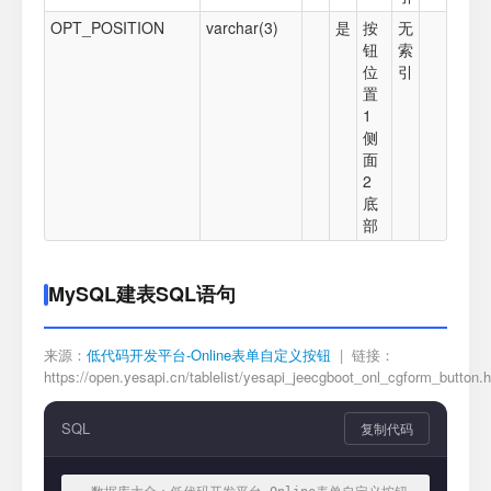
OPT_POSITION
varchar(3)
是
按
无
钮
索
位
引
置
1
侧
面
2
底
部
MySQL建表SQL语句
来源：
低代码开发平台-Online表单自定义按钮
| 链接：
https://open.yesapi.cn/tablelist/yesapi_jeecgboot_onl_cgform_button.
SQL
复制代码