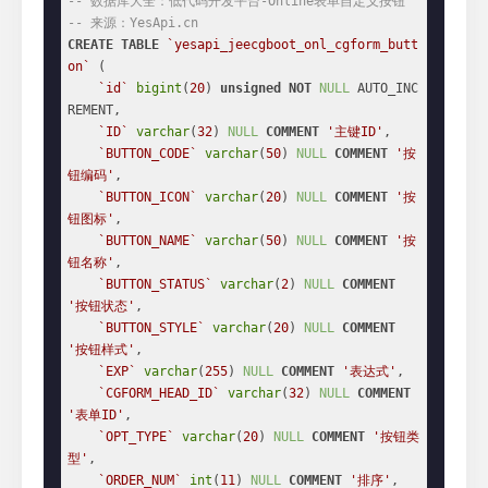
-- 数据库大全：低代码开发平台-Online表单自定义按钮
-- 来源：YesApi.cn
CREATE
TABLE
`yesapi_jeecgboot_onl_cgform_butt
on`
 (

`id`
bigint
(
20
) 
unsigned
NOT
NULL
 AUTO_INC
REMENT,

`ID`
varchar
(
32
) 
NULL
COMMENT
'主键ID'
,

`BUTTON_CODE`
varchar
(
50
) 
NULL
COMMENT
'按
钮编码'
,

`BUTTON_ICON`
varchar
(
20
) 
NULL
COMMENT
'按
钮图标'
,

`BUTTON_NAME`
varchar
(
50
) 
NULL
COMMENT
'按
钮名称'
,

`BUTTON_STATUS`
varchar
(
2
) 
NULL
COMMENT
'按钮状态'
,

`BUTTON_STYLE`
varchar
(
20
) 
NULL
COMMENT
'按钮样式'
,

`EXP`
varchar
(
255
) 
NULL
COMMENT
'表达式'
,

`CGFORM_HEAD_ID`
varchar
(
32
) 
NULL
COMMENT
'表单ID'
,

`OPT_TYPE`
varchar
(
20
) 
NULL
COMMENT
'按钮类
型'
,

`ORDER_NUM`
int
(
11
) 
NULL
COMMENT
'排序'
,
