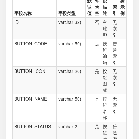
默
许
段
据
认
为
描
索
示
字段名称
字段类型
值
空
述
引
例
ID
varchar(32)
否
主
无
键
索
ID
引
BUTTON_CODE
varchar(50)
是
按
普
钮
通
编
索
码
引
BUTTON_ICON
varchar(20)
是
按
无
钮
索
图
引
标
BUTTON_NAME
varchar(50)
是
按
无
钮
索
名
引
称
BUTTON_STATUS
varchar(2)
是
按
普
钮
通
状
索