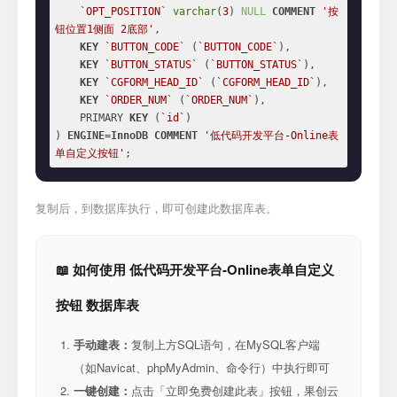
`OPT_POSITION`
varchar
(
3
) 
NULL
COMMENT
'按
钮位置1侧面 2底部'
,

KEY
`BUTTON_CODE`
 (
`BUTTON_CODE`
),

KEY
`BUTTON_STATUS`
 (
`BUTTON_STATUS`
),

KEY
`CGFORM_HEAD_ID`
 (
`CGFORM_HEAD_ID`
),

KEY
`ORDER_NUM`
 (
`ORDER_NUM`
),

    PRIMARY 
KEY
 (
`id`
)

) 
ENGINE
=
InnoDB
COMMENT
'低代码开发平台-Online表
单自定义按钮'
;
复制后，到数据库执行，即可创建此数据库表。
📖 如何使用 低代码开发平台-Online表单自定义
按钮 数据库表
手动建表：
复制上方SQL语句，在MySQL客户端
（如Navicat、phpMyAdmin、命令行）中执行即可
一键创建：
点击「立即免费创建此表」按钮，果创云