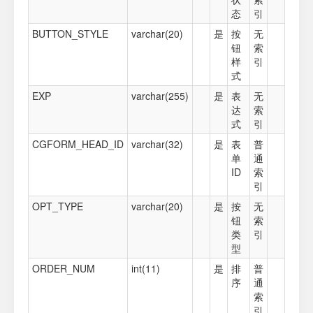
态
引
BUTTON_STYLE
varchar(20)
是
按
无
钮
索
样
引
式
EXP
varchar(255)
是
表
无
达
索
式
引
CGFORM_HEAD_ID
varchar(32)
是
表
普
单
通
ID
索
引
OPT_TYPE
varchar(20)
是
按
无
钮
索
类
引
型
ORDER_NUM
int(11)
是
排
普
序
通
索
引