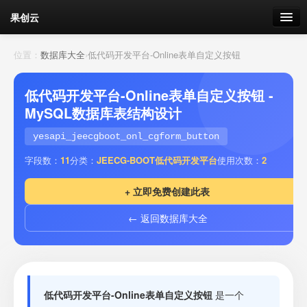
果创云
数据表单
位置：
数据库大全
›
低代码开发平台-Online表单自定义按钮
API接口
低代码开发平台-Online表单自定义按钮 -
MySQL数据库表结构设计
云存储
yesapi_jeecgboot_onl_cgform_button
流量
剩余接口流量
字段数：
11
分类：
JEECG-BOOT低代码开发平台
使用次数：
2
我的
+ 立即免费创建此表
← 返回数据库大全
套餐
加流量
低代码开发平台-Online表单自定义按钮
是一个