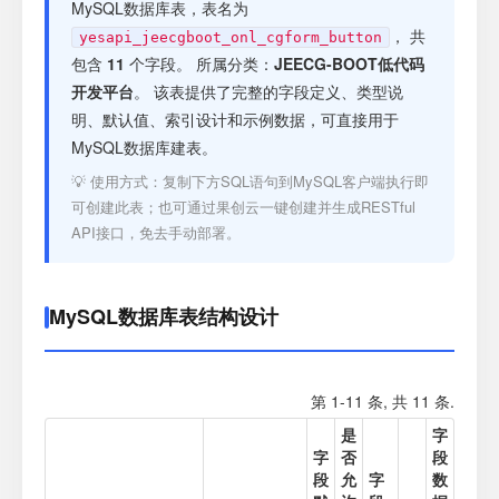
注册
MySQL数据库表，表名为
， 共
yesapi_jeecgboot_onl_cgform_button
包含
11
个字段。 所属分类：
JEECG-BOOT低代码
登录
开发平台
。 该表提供了完整的字段定义、类型说
明、默认值、索引设计和示例数据，可直接用于
接口测试
MySQL数据库建表。
💡 使用方式：复制下方SQL语句到MySQL客户端执行即
可创建此表；也可通过果创云一键创建并生成RESTful
API接口，免去手动部署。
MySQL数据库表结构设计
第 1-11 条, 共 11 条.
是
字
字
否
段
段
允
字
数