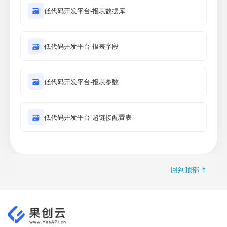
🗃
低代码开发平台-报表数据库
🗃
低代码开发平台-报表字段
🗃
低代码开发平台-报表参数
🗃
低代码开发平台-超链接配置表
回到顶部 ↑