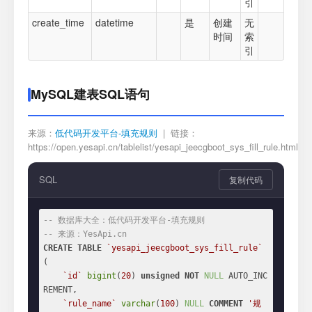
引
create_time
datetime
是
创建
无
时间
索
引
MySQL建表SQL语句
来源：
低代码开发平台-填充规则
| 链接：
https://open.yesapi.cn/tablelist/yesapi_jeecgboot_sys_fill_rule.html
SQL
复制代码
-- 数据库大全：低代码开发平台-填充规则
-- 来源：YesApi.cn
CREATE
TABLE
`yesapi_jeecgboot_sys_fill_rule`
(

`id`
bigint
(
20
) 
unsigned
NOT
NULL
 AUTO_INC
REMENT,

`rule_name`
varchar
(
100
) 
NULL
COMMENT
'规