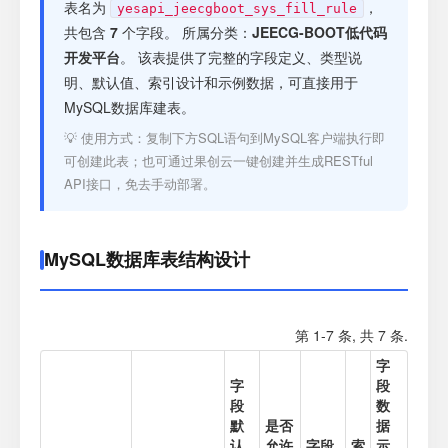
注册
表名为
，
yesapi_jeecgboot_sys_fill_rule
共包含
7
个字段。 所属分类：
JEECG-BOOT低代码
开发平台
。 该表提供了完整的字段定义、类型说
登录
明、默认值、索引设计和示例数据，可直接用于
MySQL数据库建表。
接口测试
💡 使用方式：复制下方SQL语句到MySQL客户端执行即
可创建此表；也可通过果创云一键创建并生成RESTful
API接口，免去手动部署。
MySQL数据库表结构设计
第 1-7 条, 共 7 条.
字
字
段
段
数
默
是否
据
认
允许
字段
索
示