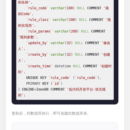
则名称'
,

`rule_code`
varchar
(
100
) 
NULL
COMMENT
'规
则Code'
,

`rule_class`
varchar
(
100
) 
NULL
COMMENT
'规
则实现类'
,

`rule_params`
varchar
(
200
) 
NULL
COMMENT
'规则参数'
,

`update_by`
varchar
(
32
) 
NULL
COMMENT
'修改
人'
,

`create_by`
varchar
(
32
) 
NULL
COMMENT
'创建
人'
,

`create_time`
 datetime 
NULL
COMMENT
'创建时
间'
,

UNIQUE
KEY
`rule_code`
 (
`rule_code`
),

    PRIMARY 
KEY
 (
`id`
)

) 
ENGINE
=
InnoDB
COMMENT
'低代码开发平台-填充规
则'
;
复制后，到数据库执行，即可创建此数据库表。