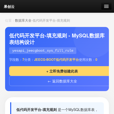
果创云
数据表单
位置：
数据库大全
›
低代码开发平台-填充规则
API接口
低代码开发平台-填充规则 - MySQL数据库
表结构设计
云存储
yesapi_jeecgboot_sys_fill_rule
流量
剩余接口流量
字段数：
7
分类：
JEECG-BOOT低代码开发平台
使用次数：
0
我的
+ 立即免费创建此表
← 返回数据库大全
套餐
加流量
低代码开发平台-填充规则
是一个MySQL数据库表，