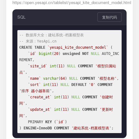
https://open.yesapi.cn/tablelist/yesapi_kite_document_model.html
SQL
复制代码
-- 数据库大全：建站系统-档案模型表
-- 来源：YesApi.cn
CREATE
TABLE
`yesapi_kite_document_model`
 (

`id`
bigint
(
20
) 
unsigned
NOT
NULL
 AUTO_INC
REMENT,

`site_id`
int
(
11
) 
NULL
COMMENT
'模型归属站
点'
,

`name`
varchar
(
64
) 
NULL
COMMENT
'模型名称'
,

`sort`
int
(
11
) 
NULL
DEFAULT
'0'
COMMENT
'排序 越小越靠前'
,

`create_at`
int
(
11
) 
NULL
COMMENT
'创建时
间'
,

`update_at`
int
(
11
) 
NULL
COMMENT
'更新时
间'
,

    PRIMARY 
KEY
 (
`id`
)

) 
ENGINE
=
InnoDB
COMMENT
'建站系统-档案模型表'
;