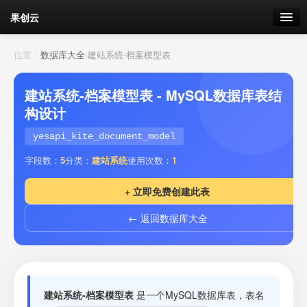
果创云
数据表单
位置：
数据库大全
›
建站系统-档案模型表
API接口
建站系统-档案模型表 - MySQL数据库表结
构设计
云存储
yesapi_kite_document_model
流量
剩余接口流量
字段数：
5
分类：
建站系统
使用次数：
1
我的
+ 立即免费创建此表
← 返回数据库大全
套餐
加流量
建站系统-档案模型表
是一个MySQL数据库表，表名