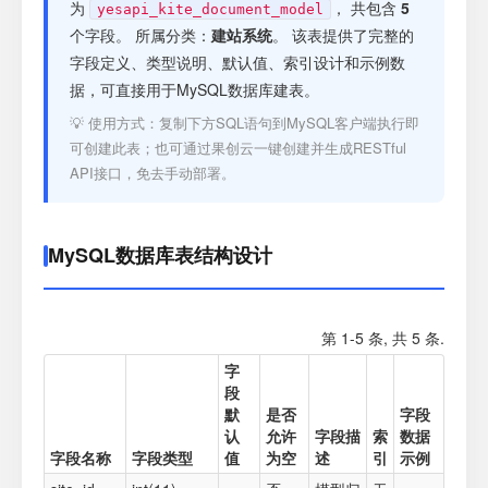
注册
为
， 共包含
5
yesapi_kite_document_model
个字段。 所属分类：
建站系统
。 该表提供了完整的
字段定义、类型说明、默认值、索引设计和示例数
登录
据，可直接用于MySQL数据库建表。
💡 使用方式：复制下方SQL语句到MySQL客户端执行即
接口测试
可创建此表；也可通过果创云一键创建并生成RESTful
API接口，免去手动部署。
MySQL数据库表结构设计
第 1-5 条, 共 5 条.
字
段
默
是否
字段
认
允许
字段描
索
数据
字段名称
字段类型
值
为空
述
引
示例