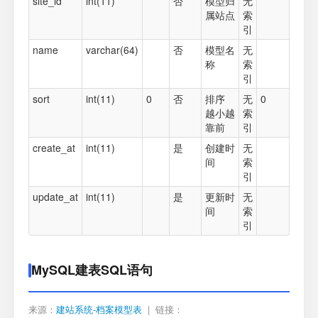
site_id
int(11)
否
模型归
无
属站点
索
引
name
varchar(64)
否
模型名
无
称
索
引
sort
int(11)
0
否
排序
无
0
越小越
索
靠前
引
create_at
int(11)
是
创建时
无
间
索
引
update_at
int(11)
是
更新时
无
间
索
引
MySQL建表SQL语句
来源：
建站系统-档案模型表
| 链接：