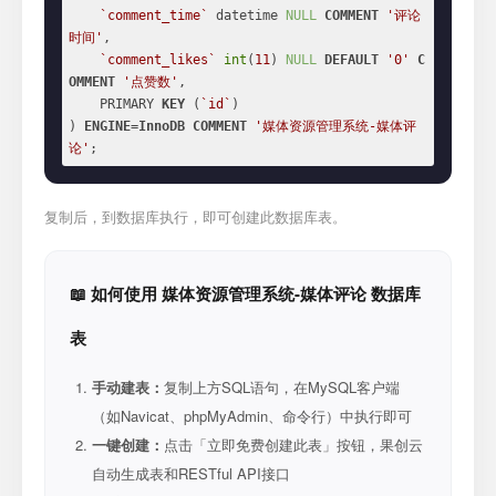
`comment_time`
 datetime 
NULL
COMMENT
'评论
时间'
,

`comment_likes`
int
(
11
) 
NULL
DEFAULT
'0'
C
OMMENT
'点赞数'
,

    PRIMARY 
KEY
 (
`id`
)

) 
ENGINE
=
InnoDB
COMMENT
'媒体资源管理系统-媒体评
论'
;
复制后，到数据库执行，即可创建此数据库表。
📖 如何使用 媒体资源管理系统-媒体评论 数据库
表
手动建表：
复制上方SQL语句，在MySQL客户端
（如Navicat、phpMyAdmin、命令行）中执行即可
一键创建：
点击「立即免费创建此表」按钮，果创云
自动生成表和RESTful API接口