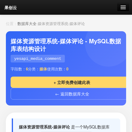
果创云
数据表单
位置：
数据库大全
›
媒体资源管理系统-媒体评论
API接口
媒体资源管理系统-媒体评论 - MySQL数据
库表结构设计
云存储
yesapi_media_comment
流量
剩余接口流量
字段数：
6
分类：
媒体
使用次数：
0
我的
+ 立即免费创建此表
← 返回数据库大全
套餐
加流量
媒体资源管理系统-媒体评论
是一个MySQL数据库