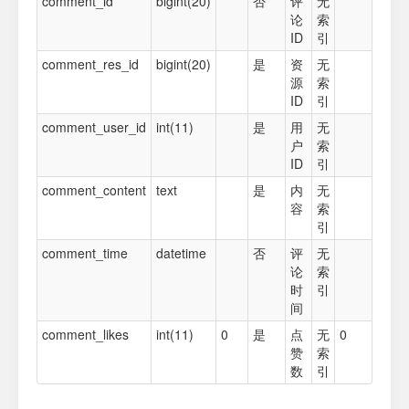
comment_id
bigint(20)
否
评
无
论
索
ID
引
comment_res_id
bigint(20)
是
资
无
源
索
ID
引
comment_user_id
int(11)
是
用
无
户
索
ID
引
comment_content
text
是
内
无
容
索
引
comment_time
datetime
否
评
无
论
索
时
引
间
comment_likes
int(11)
0
是
点
无
0
赞
索
数
引