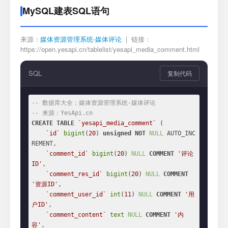
MySQL建表SQL语句
来源：
媒体资源管理系统-媒体评论
| 链接：
https://open.yesapi.cn/tablelist/yesapi_media_comment.html
SQL
复制代码
-- 数据库大全：媒体资源管理系统-媒体评论
-- 来源：YesApi.cn
CREATE
TABLE
`yesapi_media_comment`
 (

`id`
bigint
(
20
) 
unsigned
NOT
NULL
 AUTO_INC
REMENT,

`comment_id`
bigint
(
20
) 
NULL
COMMENT
'评论
ID'
,

`comment_res_id`
bigint
(
20
) 
NULL
COMMENT
'资源ID'
,

`comment_user_id`
int
(
11
) 
NULL
COMMENT
'用
户ID'
,

`comment_content`
text
NULL
COMMENT
'内
容'
,
