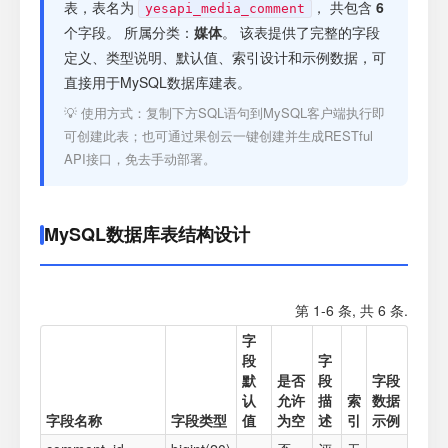
注册
表，表名为
， 共包含
6
yesapi_media_comment
个字段。 所属分类：
媒体
。 该表提供了完整的字段
定义、类型说明、默认值、索引设计和示例数据，可
登录
直接用于MySQL数据库建表。
💡 使用方式：复制下方SQL语句到MySQL客户端执行即
接口测试
可创建此表；也可通过果创云一键创建并生成RESTful
API接口，免去手动部署。
MySQL数据库表结构设计
第 1-6 条, 共 6 条.
字
段
字
默
是否
段
字段
认
允许
描
索
数据
字段名称
字段类型
值
为空
述
引
示例