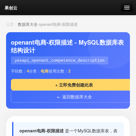
果创云
数据表单
位置：
数据库大全
›
openant电商-权限描述
API接口
openant电商-权限描述 - MySQL数据库表
结构设计
云存储
yesapi_openant_competence_description
流量
剩余接口流量
字段数：
4
分类：
电商
使用次数：
2
我的
+ 立即免费创建此表
← 返回数据库大全
套餐
加流量
openant电商-权限描述
是一个MySQL数据库表，表