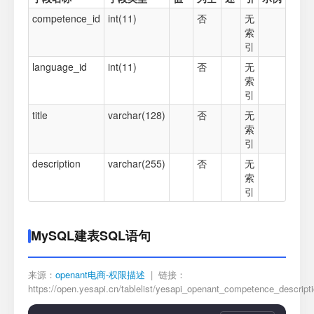
competence_id
int(11)
否
无
索
引
language_id
int(11)
否
无
索
引
title
varchar(128)
否
无
索
引
description
varchar(255)
否
无
索
引
MySQL建表SQL语句
来源：
openant电商-权限描述
| 链接：
https://open.yesapi.cn/tablelist/yesapi_openant_competence_descripti