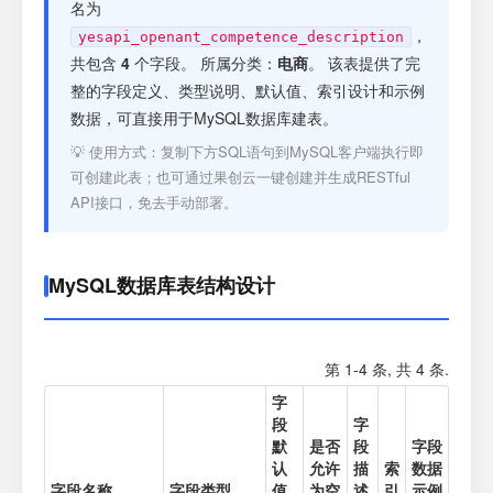
注册
名为
，
yesapi_openant_competence_description
共包含
4
个字段。 所属分类：
电商
。 该表提供了完
登录
整的字段定义、类型说明、默认值、索引设计和示例
数据，可直接用于MySQL数据库建表。
接口测试
💡 使用方式：复制下方SQL语句到MySQL客户端执行即
可创建此表；也可通过果创云一键创建并生成RESTful
API接口，免去手动部署。
MySQL数据库表结构设计
第 1-4 条, 共 4 条.
字
段
字
默
是否
段
字段
认
允许
描
索
数据
字段名称
字段类型
值
为空
述
引
示例