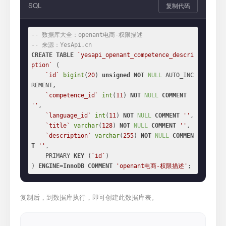
SQL
复制代码
-- 数据库大全：openant电商-权限描述
-- 来源：YesApi.cn
CREATE
TABLE
`yesapi_openant_competence_descri
ption`
 (

`id`
bigint
(
20
) 
unsigned
NOT
NULL
 AUTO_INC
REMENT,

`competence_id`
int
(
11
) 
NOT
NULL
COMMENT
''
,

`language_id`
int
(
11
) 
NOT
NULL
COMMENT
''
,

`title`
varchar
(
128
) 
NOT
NULL
COMMENT
''
,

`description`
varchar
(
255
) 
NOT
NULL
COMMEN
T
''
,

    PRIMARY 
KEY
 (
`id`
)

) 
ENGINE
=
InnoDB
COMMENT
'openant电商-权限描述'
;
复制后，到数据库执行，即可创建此数据库表。