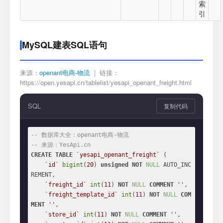
索
引
MySQL建表SQL语句
来源：
openant电商-物流
| 链接：
https://open.yesapi.cn/tablelist/yesapi_openant_freight.html
SQL
复制代码
-- 数据库大全：openant电商-物流
-- 来源：YesApi.cn
CREATE
TABLE
`yesapi_openant_freight`
 (

`id`
bigint
(
20
) 
unsigned
NOT
NULL
 AUTO_INC
REMENT,

`freight_id`
int
(
11
) 
NOT
NULL
COMMENT
''
,

`freight_template_id`
int
(
11
) 
NOT
NULL
COM
MENT
''
,

`store_id`
int
(
11
) 
NOT
NULL
COMMENT
''
,
