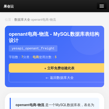
果创云
数据表单
位置：
数据库大全
›
openant电商-物流
API接口
openant电商-物流 - MySQL数据库表结构
设计
云存储
yesapi_openant_freight
流量
剩余接口流量
字段数：
7
分类：
电商
使用次数：
5
我的
+ 立即免费创建此表
← 返回数据库大全
套餐
加流量
openant电商-物流
是一个MySQL数据库表，表名为