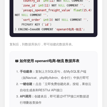
`country_id`
int
(
11
) 
NOT
NULL
COMMENT
''
,

`zone_id`
int
(
11
) 
NOT
NULL
COMMENT
''
,

`yesapi_openant_freight_value`
float
(
15
,
4
) 
NOT
NULL
COMMENT
''
,

`sort_order`
int
(
3
) 
NOT
NULL
COMMENT
''
,

    PRIMARY 
KEY
 (
`id`
)

) 
ENGINE
=
InnoDB
COMMENT
'openant电商-物流'
;
复制后，到数据库执行，即可创建此数据库表。
📖 如何使用 openant电商-物流 数据库表
手动建表：
复制上方SQL语句，在MySQL客户端
（如Navicat、phpMyAdmin、命令行）中执行即可
一键创建：
点击「立即免费创建此表」按钮，果创云
自动生成表和RESTful API接口
API调用：
创建表后，即可通过HTTP接口对数据进
行增删改查操作