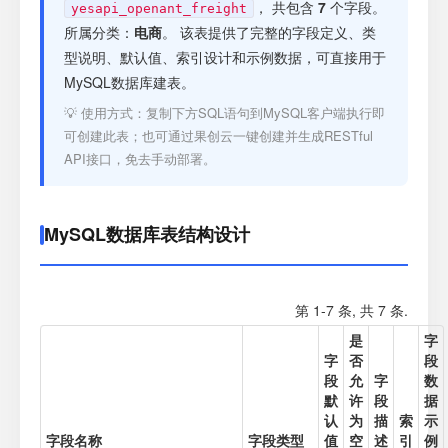
注册
， 共包含
7
个字段。
yesapi_openant_freight
所属分类：
电商
。 该表提供了完整的字段定义、类
型说明、默认值、索引设计和示例数据，可直接用于
登录
MySQL数据库建表。
💡 使用方式：复制下方SQL语句到MySQL客户端执行即
接口测试
可创建此表；也可通过果创云一键创建并生成RESTful
API接口，免去手动部署。
MySQL数据库表结构设计
第 1-7 条, 共 7 条.
是
字
字
否
段
段
允
字
数
默
许
段
据
认
为
描
索
示
字段名称
字段类型
值
空
述
引
例