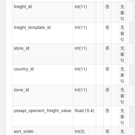
freight_id
int(11)
否
无
索
引
freight_template_id
int(11)
否
无
索
引
store_id
int(11)
否
无
索
引
country_id
int(11)
否
无
索
引
zone_id
int(11)
否
无
索
引
yesapi_openant_freight_value
float(15,4)
否
无
索
引
sort_order
int(3)
否
无