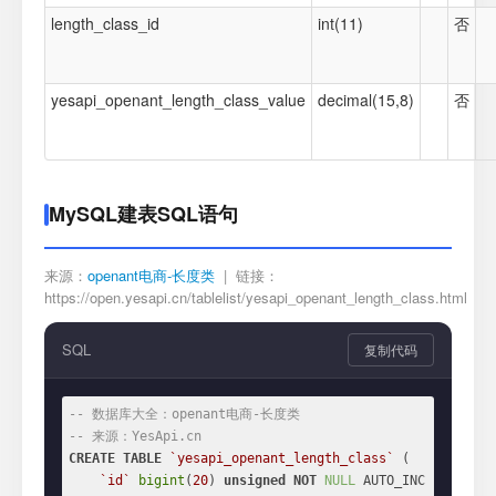
length_class_id
int(11)
否
yesapi_openant_length_class_value
decimal(15,8)
否
MySQL建表SQL语句
来源：
openant电商-长度类
| 链接：
https://open.yesapi.cn/tablelist/yesapi_openant_length_class.html
SQL
复制代码
-- 数据库大全：openant电商-长度类
-- 来源：YesApi.cn
CREATE
TABLE
`yesapi_openant_length_class`
 (

`id`
bigint
(
20
) 
unsigned
NOT
NULL
 AUTO_INC