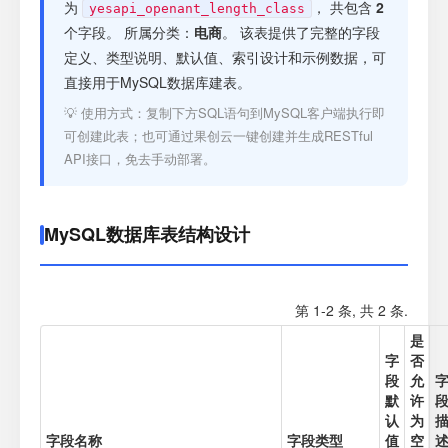
注册
为
， 共包含
2
yesapi_openant_length_class
个字段。 所属分类：
电商
。 该表提供了完整的字段
定义、类型说明、默认值、索引设计和示例数据，可
登录
直接用于MySQL数据库建表。
💡 使用方式：复制下方SQL语句到MySQL客户端执行即
接口测试
可创建此表；也可通过果创云一键创建并生成RESTful
API接口，免去手动部署。
MySQL数据库表结构设计
第 1-2 条, 共 2 条.
是
字
否
段
允
默
许
认
为
字段名称
字段类型
值
空