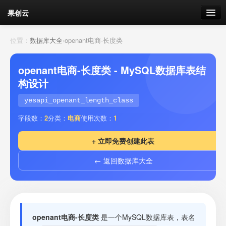
果创云
数据表单
位置：
数据库大全
›
openant电商-长度类
API接口
openant电商-长度类 - MySQL数据库表结
构设计
云存储
yesapi_openant_length_class
流量
剩余接口流量
字段数：
2
分类：
电商
使用次数：
1
我的
+ 立即免费创建此表
← 返回数据库大全
套餐
加流量
openant电商-长度类
是一个MySQL数据库表，表名