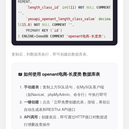
REMENT,

`length_class_id`
int
(
11
) 
NOT
NULL
COMMENT
''
,

`yesapi_openant_length_class_value`
decima
l
(
15
,
8
) 
NOT
NULL
COMMENT
''
,

    PRIMARY 
KEY
 (
`id`
)

) 
ENGINE
=
InnoDB
COMMENT
'openant电商-长度类'
;
复制后，到数据库执行，即可创建此数据库表。
📖 如何使用 openant电商-长度类 数据库表
手动建表：
复制上方SQL语句，在MySQL客户端
（如Navicat、phpMyAdmin、命令行）中执行即可
一键创建：
点击「立即免费创建此表」按钮，果创云
自动生成表和RESTful API接口
API调用：
创建表后，即可通过HTTP接口对数据进
行增删改查操作