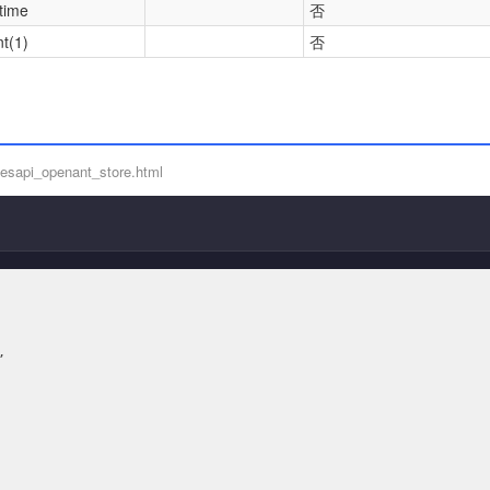
time
否
nt(1)
否
esapi_openant_store.html

