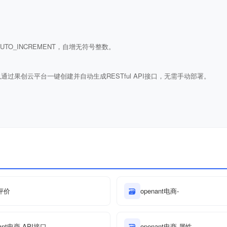
ULL AUTO_INCREMENT，自增无符号整数。
通过果创云平台一键创建并自动生成RESTful API接口，无需手动部署。
评价
🗃
openant电商-
nant电商-API接口
🗃
openant电商-属性