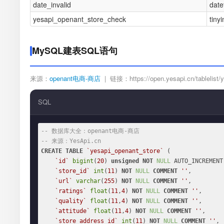
date_invalid
date
yesapi_openant_store_check
tinyi
MySQL建表SQL语句
来源：
openant电商-商店
| 链接：https://open.yesapi.cn/tablelist/y
SQL
-- 数据库大全：openant电商-商店
-- 来源：YesApi.cn
CREATE
TABLE
`yesapi_openant_store`
 (

`id`
bigint
(
20
) 
unsigned
NOT
NULL
 AUTO_INCREMENT,
`store_id`
int
(
11
) 
NOT
NULL
COMMENT
''
,

`url`
varchar
(
255
) 
NOT
NULL
COMMENT
''
,

`ratings`
float
(
11
,
4
) 
NOT
NULL
COMMENT
''
,

`quality`
float
(
11
,
4
) 
NOT
NULL
COMMENT
''
,

`attitude`
float
(
11
,
4
) 
NOT
NULL
COMMENT
''
,

`store_address_id`
int
(
11
) 
NOT
NULL
COMMENT
''
,
