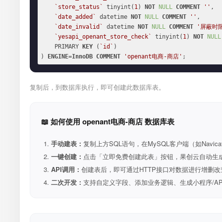
`store_status`
 tinyint(
1
) 
NOT
NULL
COMMENT
''
,

`date_added`
 datetime 
NOT
NULL
COMMENT
''
,

`date_invalid`
 datetime 
NOT
NULL
COMMENT
'屏蔽时
`yesapi_openant_store_check`
 tinyint(
1
) 
NOT
NULL
    PRIMARY 
KEY
 (
`id`
)

) 
ENGINE
=
InnoDB
COMMENT
'openant电商-商店'
;
复制后，到数据库执行，即可创建此数据库表。
📖 如何使用 openant电商-商店 数据库表
手动建表：
复制上方SQL语句，在MySQL客户端（如Navica
一键创建：
点击「立即免费创建此表」按钮，果创云自动生成表和R
API调用：
创建表后，即可通过HTTP接口对数据进行增删改
二次开发：
支持自定义字段、添加业务逻辑、生成小程序/A