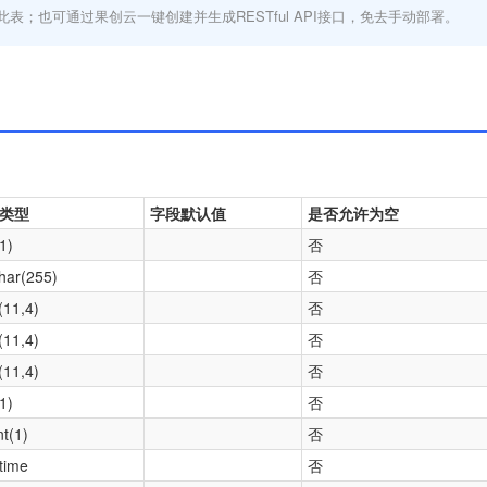
此表；也可通过果创云一键创建并生成RESTful API接口，免去手动部署。
类型
字段默认值
是否允许为空
11)
否
har(255)
否
t(11,4)
否
t(11,4)
否
t(11,4)
否
11)
否
nt(1)
否
time
否