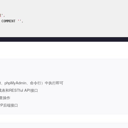
限'
,

COMMENT
''
,

t、phpMyAdmin、命令行）中执行即可
ESTful API接口
查操作
PP后端接口