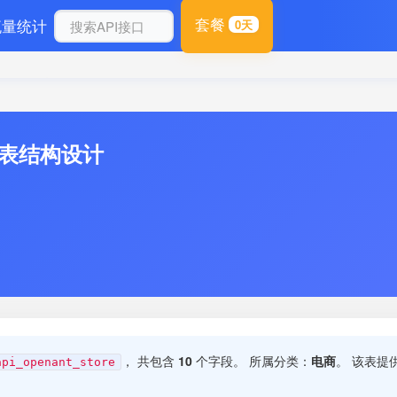
套餐
流量统计
0天
据库表结构设计
， 共包含
10
个字段。 所属分类：
电商
。 该表提
api_openant_store