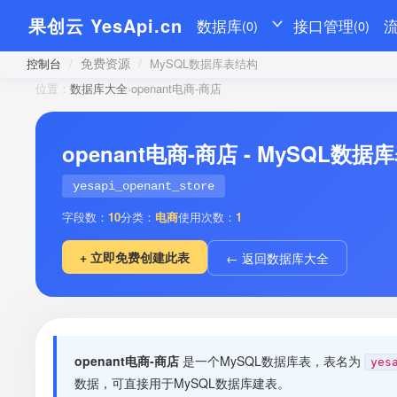
果创云 YesApi.cn
数据库
接口管理
(0)
(0)
免费资源
控制台
/
/
MySQL数据库表结构
位置：
数据库大全
›
openant电商-商店
openant电商-商店 - MySQL数
yesapi_openant_store
字段数：
10
分类：
电商
使用次数：
1
+ 立即免费创建此表
← 返回数据库大全
openant电商-商店
是一个MySQL数据库表，表名为
yes
数据，可直接用于MySQL数据库建表。