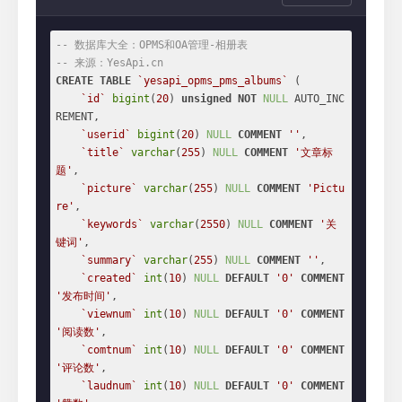
-- 数据库大全：OPMS和OA管理-相册表
-- 来源：YesApi.cn
CREATE
TABLE
`yesapi_opms_pms_albums`
 (

`id`
bigint
(
20
) 
unsigned
NOT
NULL
 AUTO_INC
REMENT,

`userid`
bigint
(
20
) 
NULL
COMMENT
''
,

`title`
varchar
(
255
) 
NULL
COMMENT
'文章标
题'
,

`picture`
varchar
(
255
) 
NULL
COMMENT
'Pictu
re'
,

`keywords`
varchar
(
2550
) 
NULL
COMMENT
'关
键词'
,

`summary`
varchar
(
255
) 
NULL
COMMENT
''
,

`created`
int
(
10
) 
NULL
DEFAULT
'0'
COMMENT
'发布时间'
,

`viewnum`
int
(
10
) 
NULL
DEFAULT
'0'
COMMENT
'阅读数'
,

`comtnum`
int
(
10
) 
NULL
DEFAULT
'0'
COMMENT
'评论数'
,

`laudnum`
int
(
10
) 
NULL
DEFAULT
'0'
COMMENT