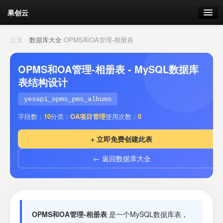
果创云
数据表单
位置：
数据库大全
›
OPMS和OA管理-相册表
API接口
OPMS和OA管理-相册表 - MySQL数据库
表结构设计
云存储
yesapi_opms_pms_albums
流量
剩余接口流量
字段数：
10
分类：
OA项目管理
使用次数：
0
我的
+ 立即免费创建此表
← 返回数据库大全
套餐
加流量
OPMS和OA管理-相册表
是一个MySQL数据库表，