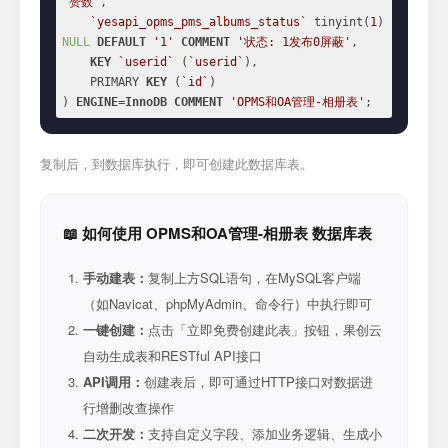
'赞数'
,

`yesapi_opms_pms_albums_status`
 tinyint(
1
) 
NULL
DEFAULT
'1'
COMMENT
'状态: 1发布0屏蔽'
,

KEY
`userid`
 (
`userid`
),

    PRIMARY 
KEY
 (
`id`
)

) 
ENGINE
=
InnoDB
COMMENT
'OPMS和OA管理-相册表'
;
复制后，到数据库执行，即可创建此数据库表。
📖 如何使用 OPMS和OA管理-相册表 数据库表
手动建表：
复制上方SQL语句，在MySQL客户端
（如Navicat、phpMyAdmin、命令行）中执行即可
一键创建：
点击「立即免费创建此表」按钮，果创云
自动生成表和RESTful API接口
API调用：
创建表后，即可通过HTTP接口对数据进
行增删改查操作
二次开发：
支持自定义字段、添加业务逻辑、生成小