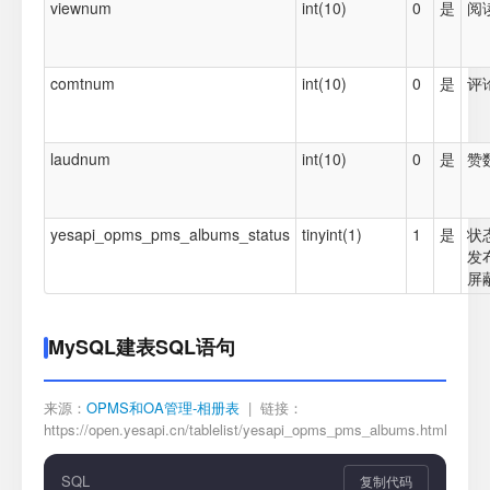
viewnum
int(10)
0
是
阅
comtnum
int(10)
0
是
评
laudnum
int(10)
0
是
赞
yesapi_opms_pms_albums_status
tinyint(1)
1
是
状态
发
屏
MySQL建表SQL语句
来源：
OPMS和OA管理-相册表
| 链接：
https://open.yesapi.cn/tablelist/yesapi_opms_pms_albums.html
SQL
复制代码