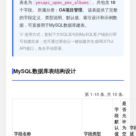
注册
表名为
， 共包含
10
yesapi_opms_pms_albums
个字段。 所属分类：
OA项目管理
。 该表提供了完整
的字段定义、类型说明、默认值、索引设计和示例数
登录
据，可直接用于MySQL数据库建表。
💡 使用方式：复制下方SQL语句到MySQL客户端执行即
接口测试
可创建此表；也可通过果创云一键创建并生成RESTful
API接口，免去手动部署。
MySQL数据库表结构设计
第 1-10 条, 共 10 条.
是
字
否
段
允
默
许
认
为
字
字段名称
字段类型
值
空
述