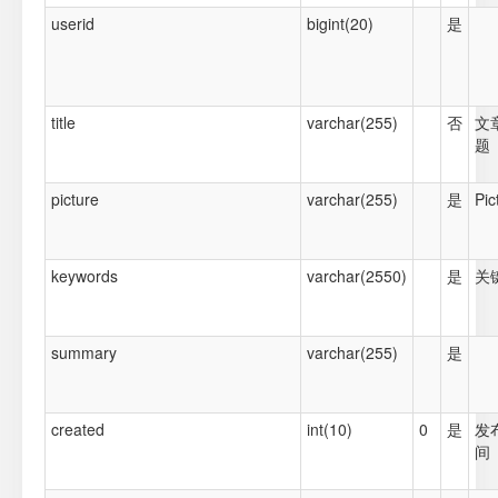
userid
bigint(20)
是
title
varchar(255)
否
文
题
picture
varchar(255)
是
Pic
keywords
varchar(2550)
是
关
summary
varchar(255)
是
created
int(10)
0
是
发
间