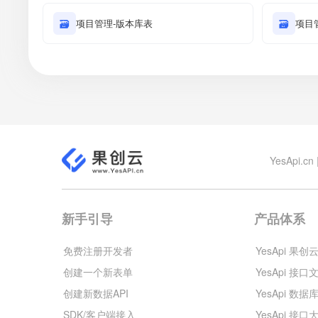
🗃
项目管理-版本库表
🗃
项目
YesApi
新手引导
产品体系
免费注册开发者
YesApi 果创
创建一个新表单
YesApi 接口
创建新数据API
YesApi 数据
SDK/客户端接入
YesApi 接口