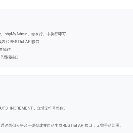
t、phpMyAdmin、命令行）中执行即可
ESTful API接口
查操作
PP后端接口
ULL AUTO_INCREMENT，自增无符号整数。
通过果创云平台一键创建并自动生成RESTful API接口，无需手动部署。