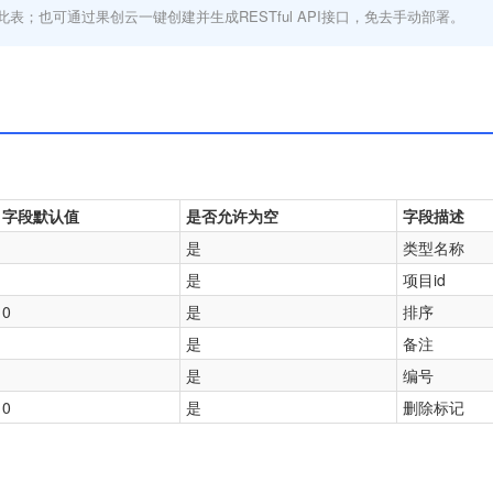
此表；也可通过果创云一键创建并生成RESTful API接口，免去手动部署。
字段默认值
是否允许为空
字段描述
是
类型名称
是
项目id
0
是
排序
是
备注
是
编号
0
是
删除标记