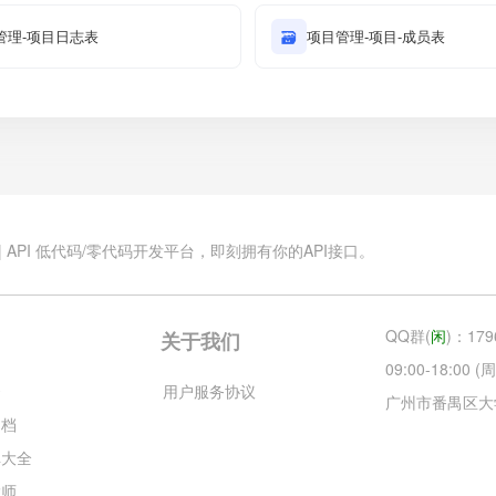
管理-项目日志表
🗃
项目管理-项目-成员表
.cn | API 低代码/零代码开发平台，即刻拥有你的API接口。
QQ群(
闲
)：179
关于我们
09:00-18:00
云
用户服务协议
广州市番禺区大
文档
库大全
大师