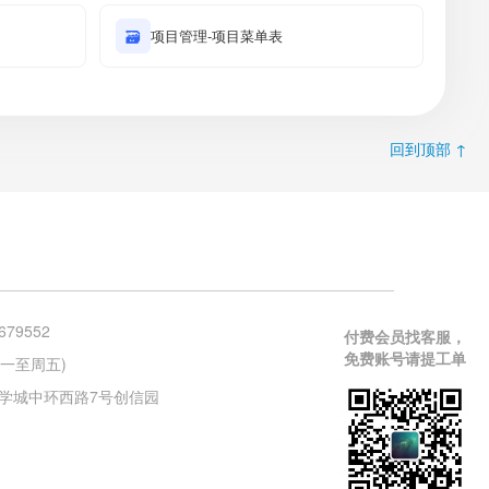
🗃
项目管理-项目菜单表
回到顶部 ↑
679552
付费会员找客服，
免费账号请提工单
 (周一至周五)
学城中环西路7号创信园