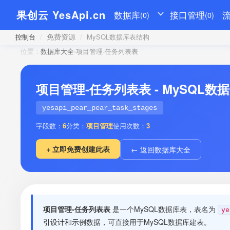
果创云 YesApi.cn
数据库
接口管理
(0)
(0)
免费资源
控制台
/
/
MySQL数据库表结构
位置：
数据库大全
›
项目管理-任务列表表
项目管理-任务列表表 - MySQL
yesapi_pear_pear_task_stages
字段数：
6
分类：
项目管理
使用次数：
3
+ 立即免费创建此表
← 返回数据库大全
项目管理-任务列表表
是一个MySQL数据库表，表名为
ye
引设计和示例数据，可直接用于MySQL数据库建表。