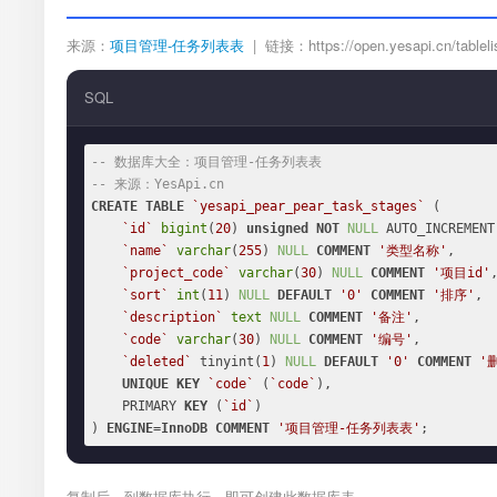
来源：
项目管理-任务列表表
| 链接：https://open.yesapi.cn/tablelis
SQL
-- 数据库大全：项目管理-任务列表表
-- 来源：YesApi.cn
CREATE
TABLE
`yesapi_pear_pear_task_stages`
 (

`id`
bigint
(
20
) 
unsigned
NOT
NULL
 AUTO_INCREMENT,
`name`
varchar
(
255
) 
NULL
COMMENT
'类型名称'
,

`project_code`
varchar
(
30
) 
NULL
COMMENT
'项目id'
,
`sort`
int
(
11
) 
NULL
DEFAULT
'0'
COMMENT
'排序'
,

`description`
text
NULL
COMMENT
'备注'
,

`code`
varchar
(
30
) 
NULL
COMMENT
'编号'
,

`deleted`
 tinyint(
1
) 
NULL
DEFAULT
'0'
COMMENT
'
UNIQUE
KEY
`code`
 (
`code`
),

    PRIMARY 
KEY
 (
`id`
)

) 
ENGINE
=
InnoDB
COMMENT
'项目管理-任务列表表'
;
复制后，到数据库执行，即可创建此数据库表。