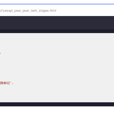
t/yesapi_pear_pear_task_stages.html




删除标记'
,
