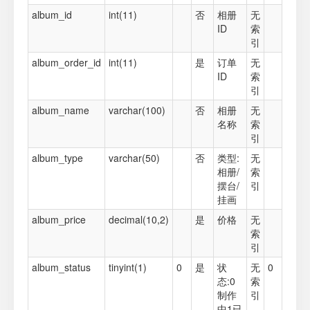
album_id
int(11)
否
相册
无
ID
索
引
album_order_id
int(11)
是
订单
无
ID
索
引
album_name
varchar(100)
否
相册
无
名称
索
引
album_type
varchar(50)
否
类型:
无
相册/
索
摆台/
引
挂画
album_price
decimal(10,2)
是
价格
无
索
引
album_status
tinyint(1)
0
是
状
无
0
态:0
索
制作
引
中1已