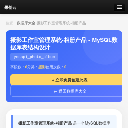
果创云
数据表单
位置：
数据库大全
›
摄影工作室管理系统-相册产品
API接口
摄影工作室管理系统-相册产品 - MySQL数
据库表结构设计
云存储
yesapi_photo_album
流量
剩余接口流量
字段数：
6
分类：
摄影
使用次数：
0
我的
+ 立即免费创建此表
← 返回数据库大全
套餐
加流量
摄影工作室管理系统-相册产品
是一个MySQL数据库