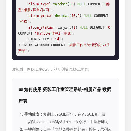
`album_type`
varchar
(
50
) 
NULL
COMMENT
'类
型:相册/摆台/挂画'
,

`album_price`
decimal
(
10
,
2
) 
NULL
COMMENT
'价格'
,

`album_status`
 tinyint(
1
) 
NULL
DEFAULT
'0'
COMMENT
'状态:0制作中1已完成'
,

    PRIMARY 
KEY
 (
`id`
)

) 
ENGINE
=
InnoDB
COMMENT
'摄影工作室管理系统-相册
产品'
;
复制后，到数据库执行，即可创建此数据库表。
📖 如何使用 摄影工作室管理系统-相册产品 数据
库表
手动建表：
复制上方SQL语句，在MySQL客户端
（如Navicat、phpMyAdmin、命令行）中执行即可
一键创建：
点击「立即免费创建此表」按钮，果创云