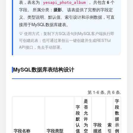
注册
表，表名为
， 共包含
6
个
yesapi_photo_album
字段。 所属分类：
摄影
。 该表提供了完整的字段定
义、类型说明、默认值、索引设计和示例数据，可直
登录
接用于MySQL数据库建表。
💡 使用方式：复制下方SQL语句到MySQL客户端执行即
接口测试
可创建此表；也可通过果创云一键创建并生成RESTful
API接口，免去手动部署。
MySQL数据库表结构设计
第 1-6 条, 共 6 条.
是
字
字
否
段
段
允
数
默
许
据
认
为
字段
索
示
字段名称
字段类型
值
空
描述
引
例