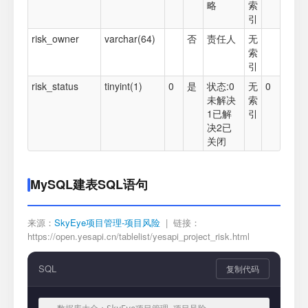
略
索
引
risk_owner
varchar(64)
否
责任人
无
索
引
risk_status
tinyint(1)
0
是
状态:0
无
0
未解决
索
1已解
引
决2已
关闭
MySQL建表SQL语句
来源：
SkyEye项目管理-项目风险
| 链接：
https://open.yesapi.cn/tablelist/yesapi_project_risk.html
SQL
复制代码