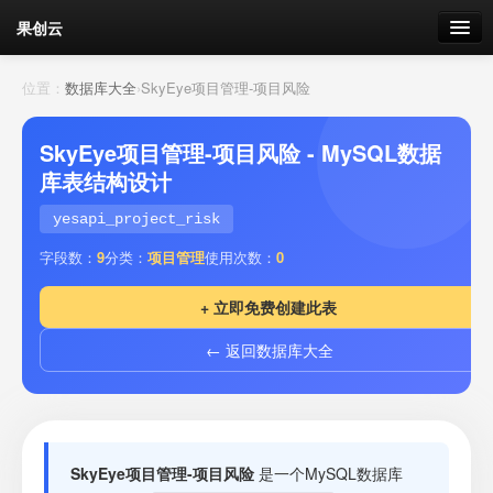
果创云
数据表单
位置：
数据库大全
›
SkyEye项目管理-项目风险
API接口
SkyEye项目管理-项目风险 - MySQL数据
库表结构设计
云存储
yesapi_project_risk
流量
剩余接口流量
字段数：
9
分类：
项目管理
使用次数：
0
我的
+ 立即免费创建此表
← 返回数据库大全
套餐
加流量
SkyEye项目管理-项目风险
是一个MySQL数据库