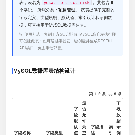
注册
表，表名为
， 共包含
9
yesapi_project_risk
个字段。 所属分类：
项目管理
。 该表提供了完整的
字段定义、类型说明、默认值、索引设计和示例数
登录
据，可直接用于MySQL数据库建表。
💡 使用方式：复制下方SQL语句到MySQL客户端执行即
接口测试
可创建此表；也可通过果创云一键创建并生成RESTful
API接口，免去手动部署。
MySQL数据库表结构设计
第 1-9 条, 共 9 条.
是
字
字
否
段
段
允
数
默
许
据
认
为
字段描
索
示
字段名称
字段类型
值
空
述
引
例